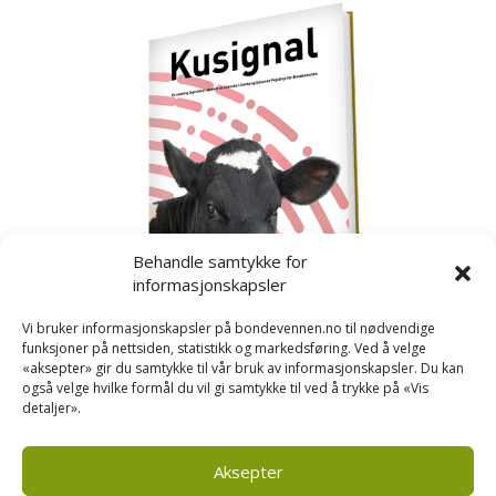
Behandle samtykke for
informasjonskapsler
Vi bruker informasjonskapsler på bondevennen.no til nødvendige
funksjoner på nettsiden, statistikk og markedsføring. Ved å velge
«aksepter» gir du samtykke til vår bruk av informasjonskapsler. Du kan
også velge hvilke formål du vil gi samtykke til ved å trykke på «Vis
detaljer».
Kusignal
Bondevennen har samla den populære serien vår
om kusignal i eit eige hefte.
Aksepter