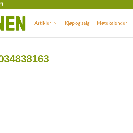
Artikler
Kjøp og salg
Møtekalender
034838163