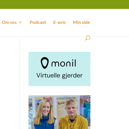
Om oss
Podcast
E-avis
Min side