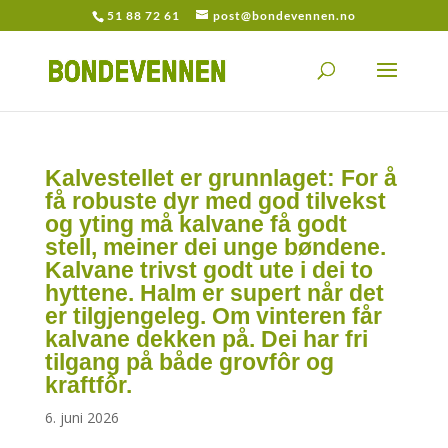
51 88 72 61
post@bondevennen.no
Kalvestellet er grunnlaget: For å
få robuste dyr med god tilvekst
og yting må kalvane få godt
stell, meiner dei unge bøndene.
Kalvane trivst godt ute i dei to
hyttene. Halm er supert når det
er tilgjengeleg. Om vinteren får
kalvane dekken på. Dei har fri
tilgang på både grovfôr og
kraftfôr.
6. juni 2026