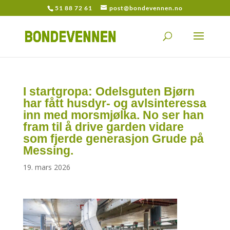
51 88 72 61
post@bondevennen.no
I startgropa: Odelsguten Bjørn
har fått husdyr- og avlsinteressa
inn med morsmjølka. No ser han
fram til å drive garden vidare
som fjerde generasjon Grude på
Messing.
19. mars 2026