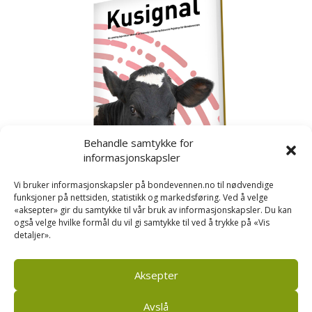
Behandle samtykke for
informasjonskapsler
Vi bruker informasjonskapsler på bondevennen.no til nødvendige
funksjoner på nettsiden, statistikk og markedsføring. Ved å velge
«aksepter» gir du samtykke til vår bruk av informasjonskapsler. Du kan
også velge hvilke formål du vil gi samtykke til ved å trykke på «Vis
detaljer».
Kusignal
Bondevennen har samla den populære serien vår
om kusignal i eit eige hefte.
Aksepter
Avslå