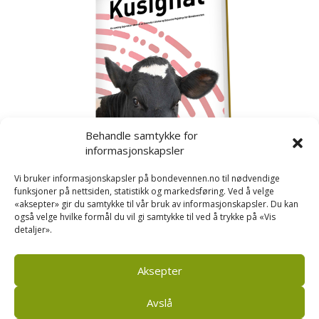
Behandle samtykke for
informasjonskapsler
Vi bruker informasjonskapsler på bondevennen.no til nødvendige
funksjoner på nettsiden, statistikk og markedsføring. Ved å velge
«aksepter» gir du samtykke til vår bruk av informasjonskapsler. Du kan
også velge hvilke formål du vil gi samtykke til ved å trykke på «Vis
detaljer».
Kusignal
Bondevennen har samla den populære serien vår
om kusignal i eit eige hefte.
Aksepter
Avslå