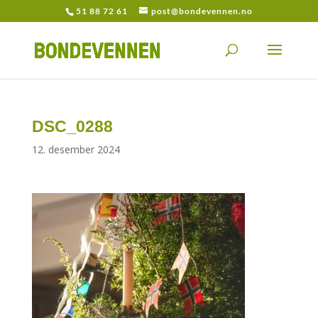
51 88 72 61
post@bondevennen.no
DSC_0288
12. desember 2024