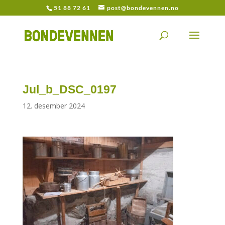
51 88 72 61
post@bondevennen.no
Jul_b_DSC_0197
12. desember 2024