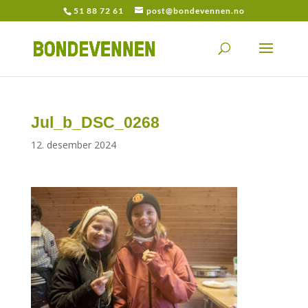
51 88 72 61
post@bondevennen.no
Jul_b_DSC_0268
12. desember 2024