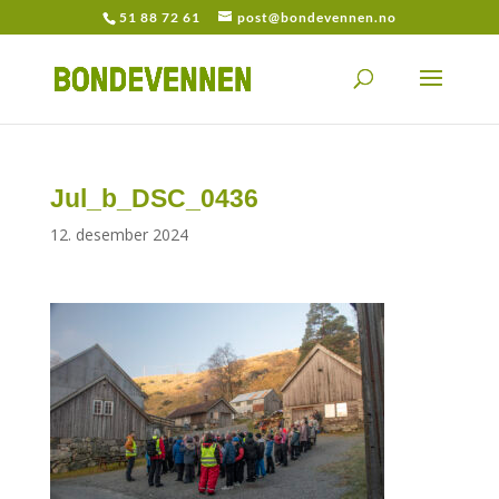
51 88 72 61
post@bondevennen.no
Jul_b_DSC_0436
12. desember 2024