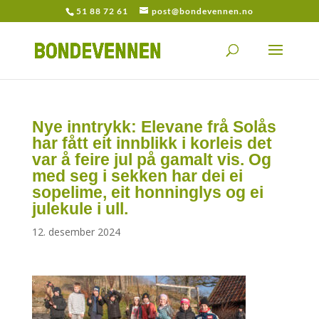
51 88 72 61
post@bondevennen.no
Nye inntrykk: Elevane frå Solås
har fått eit innblikk i korleis det
var å feire jul på gamalt vis. Og
med seg i sekken har dei ei
sopelime, eit honninglys og ei
julekule i ull.
12. desember 2024