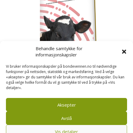
Behandle samtykke for
informasjonskapsler
Vi bruker informasjonskapsler på bondevennen.no til nødvendige
funksjoner på nettsiden, statistikk og markedsføring. Ved å velge
«aksepter» gir du samtykke til vår bruk av informasjonskapsler. Du kan
også velge hvilke formål du vil gi samtykke til ved å trykke på «Vis
detaljer».
Kusignal
Bondevennen har samla den populære serien vår
om kusignal i eit eige hefte.
Aksepter
Avslå
Vis detaljer