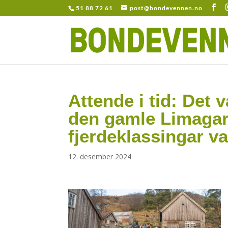
51 88 72 61
post@bondevennen.no
Attende i tid: Det v
den gamle Limagar
fjerdeklassingar v
12. desember 2024