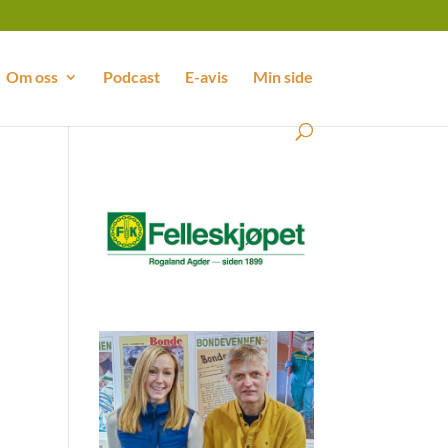
Om oss
Podcast
E-avis
Min side