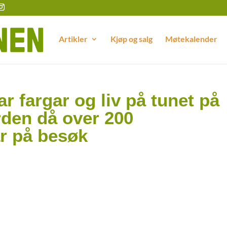
Artikler
Kjøp og salg
Møtekalender
ar fargar og liv på tunet på
den då over 200
ar på besøk