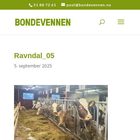
51 88 72 61
post@bondevennen.no
Ravndal_05
5. september 2025