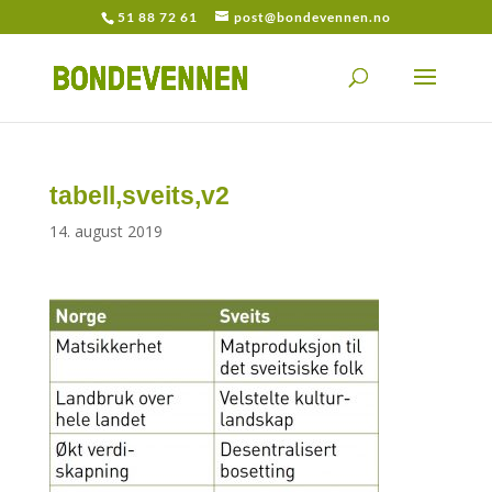
51 88 72 61
post@bondevennen.no
tabell,sveits,v2
14. august 2019