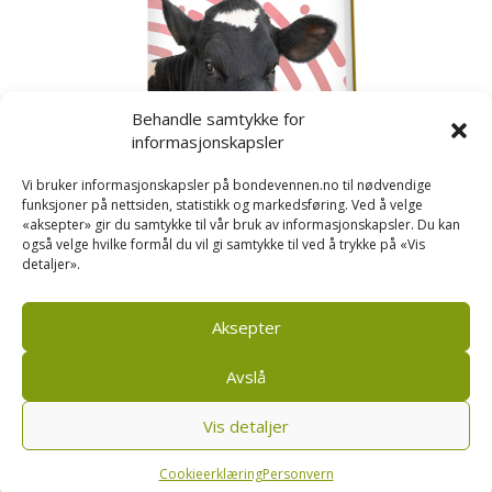
Behandle samtykke for
informasjonskapsler
Vi bruker informasjonskapsler på bondevennen.no til nødvendige
funksjoner på nettsiden, statistikk og markedsføring. Ved å velge
«aksepter» gir du samtykke til vår bruk av informasjonskapsler. Du kan
også velge hvilke formål du vil gi samtykke til ved å trykke på «Vis
detaljer».
Kusignal
Bondevennen har samla den populære serien vår
om kusignal i eit eige hefte.
Aksepter
Avslå
Vis detaljer
Bondevennen SA, Pb 208, sentrum, 4001 Stavanger
|
Personvern og cookies regler
Cookieerklæring
Personvern