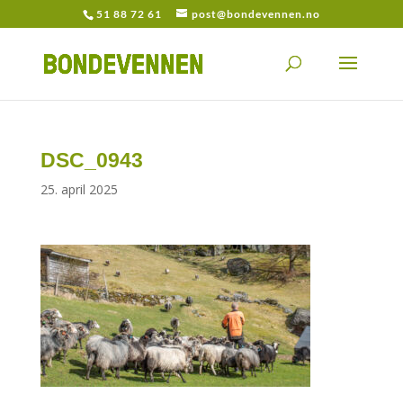
51 88 72 61
post@bondevennen.no
DSC_0943
25. april 2025