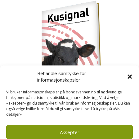
Behandle samtykke for
informasjonskapsler
Vi bruker informasjonskapsler på bondevennen.no til nødvendige
funksjoner på nettsiden, statistikk og markedsføring. Ved å velge
«aksepter» gir du samtykke til vår bruk av informasjonskapsler. Du kan
også velge hvilke formål du vil gi samtykke til ved å trykke på «Vis
detaljer».
Kusignal
Bondevennen har samla den populære serien vår
om kusignal i eit eige hefte.
Aksepter