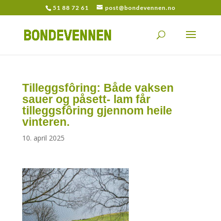
51 88 72 61
post@bondevennen.no
Tilleggsfôring: Både vaksen
sauer og påsett­- lam får
tilleggsfôring gjennom heile
vinteren.
10. april 2025