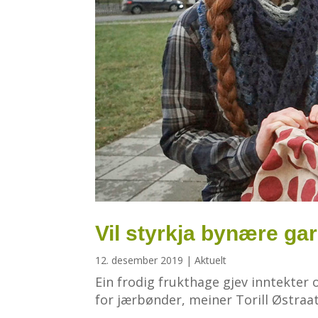
Vil styrkja bynære ga
12. desember 2019
|
Aktuelt
Ein frodig frukthage gjev inntekter 
for jærbønder, meiner Torill Østraa