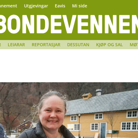
nnement
Utgjevingar
Eavis
Mi side
R
LEIARAR
REPORTASJAR
DESSUTAN
KJØP OG SAL
MØ