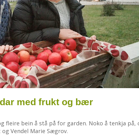
rdar med frukt og bær
og fleire bein å stå på for garden. Noko å tenkja på,
t og Vendel Marie Sægrov.