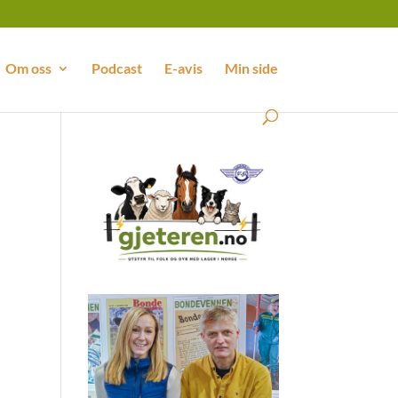
Om oss
Podcast
E-avis
Min side