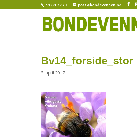
51 88 72 61
post@bondevennen.no
Bv14_forside_stor
5. april 2017