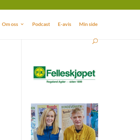
Om oss
Podcast
E-avis
Min side