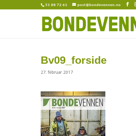
51 88 72 61
post@bondevennen.no
Bv09_forside
27. februar 2017