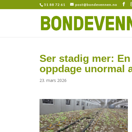
51 88 72 61
post@bondevennen.no
Ser stadig mer: En
oppdage unormal ad
23. mars 2026