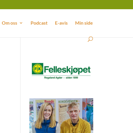
Om oss
Podcast
E-avis
Min side