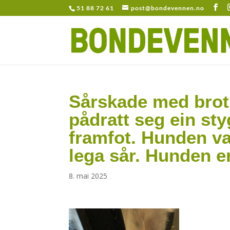
51 88 72 61
post@bondevennen.no
Sårskade med bro
pådratt seg ein sty
framfot. Hunden vart
lega sår. Hunden e
8. mai 2025