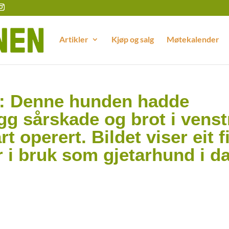
Artikler
Kjøp og salg
Møtekalender
t: Denne hunden hadde
gg sårskade og brot i venst
 operert. Bildet viser eit f
r i bruk som gjetarhund i d