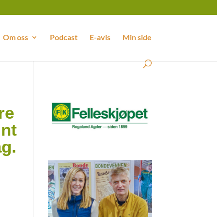
Om oss
Podcast
E-avis
Min side
re
int
ag.