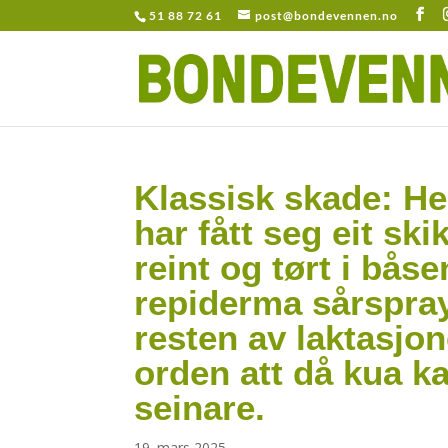
51 88 72 61
post@bondevennen.no
Klassisk skade: He
har fått seg eit sk
reint og tørt i bå
repiderma sårspray
resten av laktasjon
orden att då kua k
seinare.
19. mars 2025