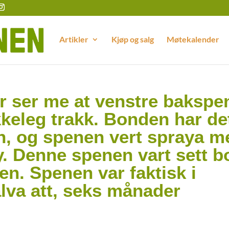
Artikler
Kjøp og salg
Møtekalender
r ser me at venstre bakspe
ikkeleg trakk. Bonden har de
sen, og spenen vert spraya m
. Denne spenen vart sett b
en. Spenen var faktisk i
alva att, seks månader