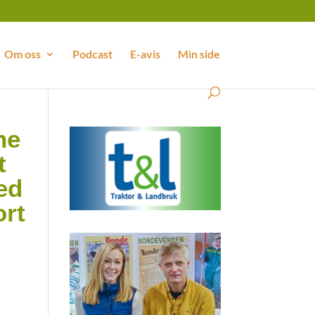
Om oss
Podcast
E-avis
Min side
ne
t
ed
ort