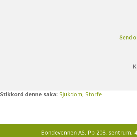
Send o
K
Stikkord denne saka:
Sjukdom
,
Storfe
Bondevennen AS, Pb 208, sentrum, 