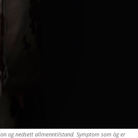
jon og nedsett allmenn­tilstand. Symptom som òg er