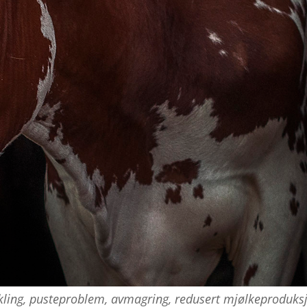
ling, puste­problem, avmagring, redusert mjølkeproduks