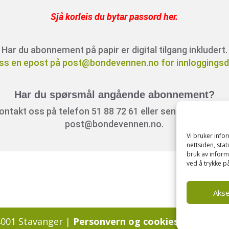
Sjå korleis du bytar passord her
.
Har du abonnement på papir er digital tilgang inkludert.
ss en epost på post@bondevennen.no for innloggingsde
Har du spørsmål angående abonnement?
ontakt oss på telefon 51 88 72 61 eller send ein e-post t
post@bondevennen.no.
Vi bruker inf
nettsiden, sta
bruk av inform
ved å trykke på
Aks
4001 Stavanger |
Personvern og cookies regler