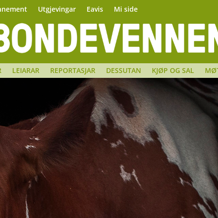
nnement
Utgjevingar
Eavis
Mi side
R
LEIARAR
REPORTASJAR
DESSUTAN
KJØP OG SAL
MØ