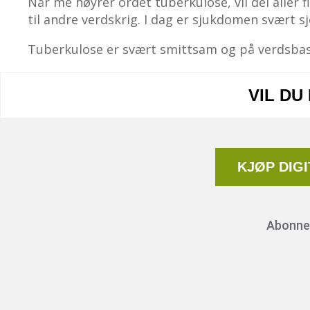
​Når me høyrer ordet tuberkulose, vil dei alle
til andre verdskrig. I dag er sjukdomen svært sje
Tuberkulose er svært smittsam og på verdsbasi
VIL DU
KJØP DIG
Abonnem