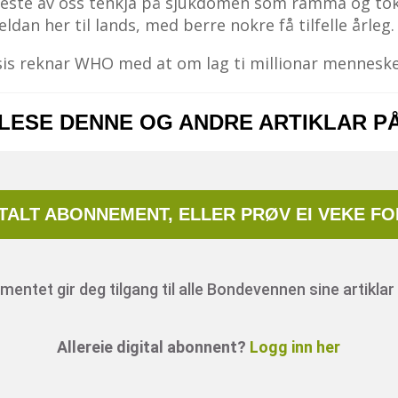
r fleste av oss tenkja på sjukdomen som ramma og to
ldan her til lands, med berre nokre få tilfelle årleg.
s reknar WHO med at om lag ti millionar menneske 
 LESE DENNE OG ANDRE ARTIKLAR P
ITALT ABONNEMENT, ELLER PRØV EI VEKE FO
entet gir deg tilgang til alle Bondevennen sine artiklar 
Allereie digital abonnent?
Logg inn her