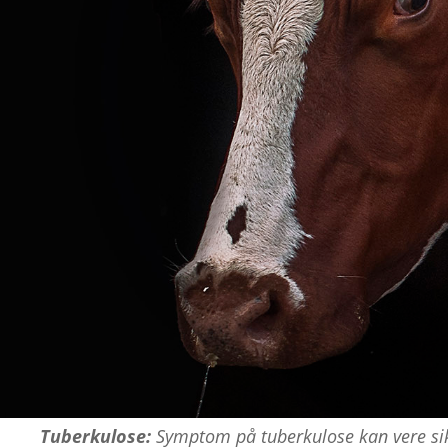
Tuberkulose:
Symptom på tuberkulose kan vere sik