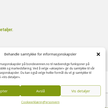
taljer.
il
Behandle samtykke for informasjonskapsler
ormasjonskapsler på bondevennen.no til nødvendige funksjoner på
tistikk og markedsføring. Ved å velge «aksepter» gir du samtykke til vår
asjonskapsler. Du kan også velge hvilke formål du vil gi samtykke til
 «Vis detaljer».
epter
Avslå
Vis detaljer
Cookieerklæring
Personvern