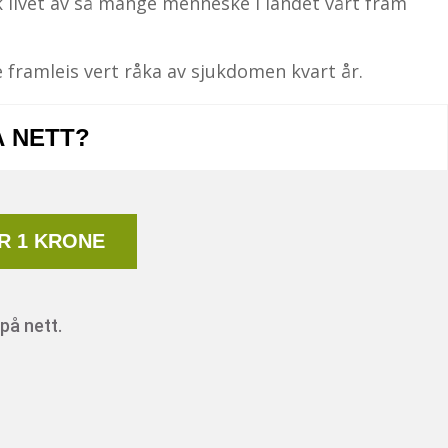
k livet av så mange menneske i landet vårt fram
framleis vert råka av sjukdomen kvart år.
Å NETT?
R 1 KRONE
på nett.