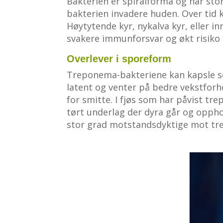
Bakterien er spiralforma og har stor 
bakterien invadere huden. Over tid ka
Høytytende kyr, nykalva kyr, eller i
svakere immunforsvar og økt risiko 
Overlever i sporeform
Treponema-bakteriene kan kapsle seg
latent og venter på bedre vekstforho
for smitte. I fjøs som har påvist tr
tørt underlag der dyra går og opphold
stor grad motstandsdyktige mot tre