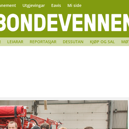
nnement
Utgjevingar
Eavis
Mi side
R
LEIARAR
REPORTASJAR
DESSUTAN
KJØP OG SAL
MØ