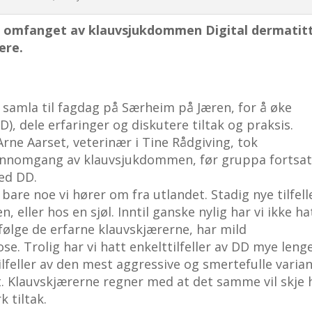
e omfanget av klauvsjukdommen Digital dermatitt
ere.
 samla til fagdag på Særheim på Jæren, for å øke
, dele erfaringer og diskutere tiltak og praksis.
rne Aarset, veterinær i Tine Rådgiving, tok
jennomgang av klauvsjukdommen, før gruppa fortsat
ed DD.
re noe vi hører om fra utlandet. Stadig nye tilfell
eller hos en sjøl. Inntil ganske nylig har vi ikke ha
følge de erfarne klauvskjærerne, har mild
e. Trolig har vi hatt enkelttilfeller av DD mye leng
ilfeller av den mest aggressive og smertefulle varia
t. Klauvskjærerne regner med at det samme vil skje 
k tiltak.