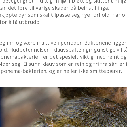
bevegelighet i fuktig miljø. I bløtt og skittent milj
n det føre til varige skader på beinstillinga.
nnkjøpte dyr som skal tilpasse seg nye forhold, har o
for å få utbrudd.
 inn og være inaktive i perioder. Bakteriene ligger
ld. Hudbetennelser i klauvspalten gir gunstige vilk
eponemabakterier, er det spesielt viktig med reint og
er seg. Ei sunn klauv som er rein og fri fra sår, er 
ponema-bakterien, og er heller ikke smittebærer.