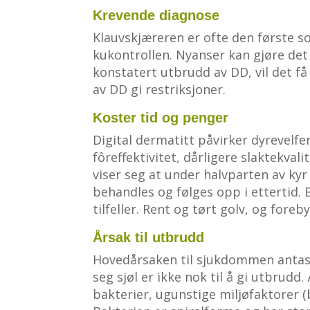
Krevende diagnose
Klauvskjæreren er ofte den første 
kukontrollen. Nyanser kan gjøre det 
konstatert utbrudd av DD, vil det f
av DD gi restriksjoner.
Koster tid og penger
Digital dermatitt påvirker dyrevelf
fôreffektivitet, dårligere slaktekval
viser seg at under halvparten av ky
behandles og følges opp i ettertid. 
tilfeller. Rent og tørt golv, og fore
Årsak til utbrudd
Hovedårsaken til sjukdommen antas 
seg sjøl er ikke nok til å gi utbrudd
bakterier, ugunstige miljøfaktorer 