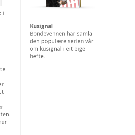
 i
Kusignal
Bondevennen har samla
den populære serien vår
om kusignal i eit eige
hefte.
te
er
tt
er
nten.
her