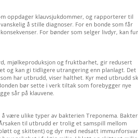
som oppdager klauvsjukdommer, og rapporterer til
vanskelig å stille diagnoser. For en bonde som får
å konsekvenser. For bønder som selger livdyr, kan fu
erd, mjølkeproduksjon og fruktbarhet, gir redusert
itet og kan gi tidligere utrangering enn planlagt. Det
r som har utbrudd, viser halthet. Kyr med utbrudd sk
Bonden bør sette i verk tiltak som forebygger nye
bygge sår på klauvene.
å være ulike typer av bakterien Treponema. Bakteri
. Årsaken til utbrudd er trolig et samspill mellom
(bløtt og skittent) og dyr med nedsatt immunforsvar