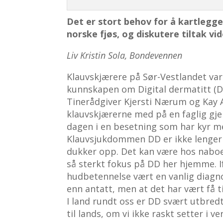
Det er stort behov for å kartlegg
norske fjøs, og diskutere tiltak vid
Liv Kristin Sola, Bondevennen
Klauvskjærere på Sør-Vestlandet var
kunnskapen om Digital dermatitt (DD)
Tinerådgiver Kjersti Nærum og Kay A
klauvskjærerne med på en faglig g
dagen i en besetning som har kyr m
Klauvsjukdommen DD er ikke lenger ba
dukker opp. Det kan være hos naboen, 
så sterkt fokus på DD her hjemme. I
hudbetennelse vært en vanlig diagnos
enn antatt, men at det har vært få t
I land rundt oss er DD svært utbred
til lands, om vi ikke raskt setter i ver