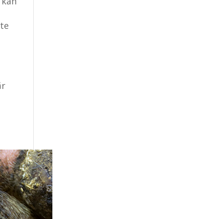
ø kan
fte
år
i