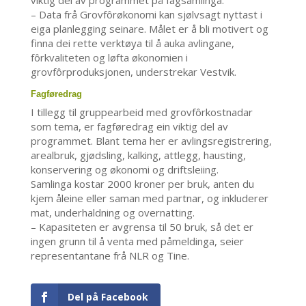
– Data frå Grovfôrøkonomi kan sjølvsagt nyttast i
eiga planlegging seinare. Målet er å bli motivert og
finna dei rette verktøya til å auka avlingane,
fôrkvaliteten og løfta økonomien i
grovfôrproduksjonen, understrekar Vestvik.
Fagføredrag
I tillegg til gruppearbeid med grovfôrkostnadar
som tema, er fagføredrag ein viktig del av
programmet. Blant tema her er avlingsregistrering,
arealbruk, gjødsling, kalking, attlegg, hausting,
konservering og økonomi og driftsleiing.
Samlinga kostar 2000 kroner per bruk, anten du
kjem åleine eller saman med partnar, og inkluderer
mat, underhaldning og overnatting.
– Kapasiteten er avgrensa til 50 bruk, så det er
ingen grunn til å venta med påmeldinga, seier
representantane frå NLR og Tine.
Del på Facebook