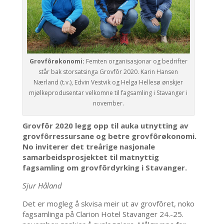
Grovfôrøkonomi:
Femten organisasjonar og bedrifter
står bak storsatsinga Grovfôr 2020. Karin Hansen
Nærland (t.v.), Edvin Vestvik og Helga Hellesø ønskjer
mjølkeprodusentar velkomne til fagsamling i Stavanger i
november.
Grovfôr 2020 legg opp til auka utnytting av
grovfôrressursane og betre grovfôrøkonomi.
No inviterer det treårige nasjonale
samarbeidsprosjektet til matnyttig
fagsamling om grovfôrdyrking i Stavanger.
Sjur Håland
Det er mogleg å skvisa meir ut av grovfôret, noko
fagsamlinga på Clarion Hotel Stavanger 24.-25.