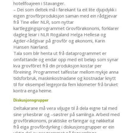
hotellfoajeen i Stavanger.
– Dei som deltek må i førekant ta eit lite djupdykk i
eigen grovfôrproduksjon saman med ein rådgjevar
frå Tine eller NLR, som nyttar
kartleggingsprogrammet Grovfôrøkonomi, forklarer
dagleg leiar i NLR Rogaland Helga Hellesø og
Agder-rådgivar på grovfôr og økonomi, Karin
Hansen Nærland.
Tala som blir henta ut frå dataprogrammet er
omfattande og endar opp med eit beløp som synar
kva grovfôret frå din produksjon kostar per
fôreining. Programmet talfestar mellom mykje anna
tidsforbruk, maskinkostnadane og kostnadar knytt
til for eksempel leigejorda fem kilometer frå bruket
kontra enga heime.
Diskusjonsgrupper
Deltakarane må vera viljuge til å dela eigne tal med
sine yrkesbrør og –søstrer på samlinga. Arbeid med
grovfôrøkonomi, praktiske erfaringar og nøkkeltal
frå eiga grovfôrdyrking i diskusjonsgrupper er ein
viktig del av programmet på fagsamlinga.