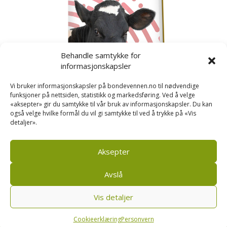
Behandle samtykke for
informasjonskapsler
Vi bruker informasjonskapsler på bondevennen.no til nødvendige
funksjoner på nettsiden, statistikk og markedsføring. Ved å velge
«aksepter» gir du samtykke til vår bruk av informasjonskapsler. Du kan
også velge hvilke formål du vil gi samtykke til ved å trykke på «Vis
detaljer».
Kusignal
Bondevennen har samla den populære serien vår
om kusignal i eit eige hefte.
Aksepter
Avslå
Vis detaljer
Bondevennen AS, Pb 208, sentrum, 4001 Stavanger
|
Personvern og cookies regler
Cookieerklæring
Personvern