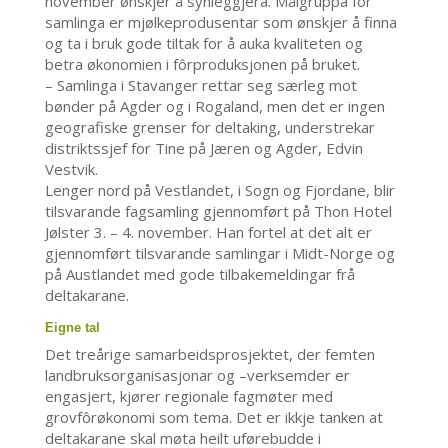
november ønskjer å synleggjera. Målgruppa for
samlinga er mjølkeprodusentar som ønskjer å finna
og ta i bruk gode tiltak for å auka kvaliteten og
betra økonomien i fôrproduksjonen på bruket.
– Samlinga i Stavanger rettar seg særleg mot
bønder på Agder og i Rogaland, men det er ingen
geografiske grenser for deltaking, understrekar
distriktssjef for Tine på Jæren og Agder, Edvin
Vestvik.
Lenger nord på Vestlandet, i Sogn og Fjordane, blir
tilsvarande fagsamling gjennomført på Thon Hotel
Jølster 3. – 4. november. Han fortel at det alt er
gjennomført tilsvarande samlingar i Midt-Norge og
på Austlandet med gode tilbakemeldingar frå
deltakarane.
Eigne tal
Det treårige samarbeidsprosjektet, der femten
landbruksorganisasjonar og –verksemder er
engasjert, kjører regionale fagmøter med
grovfôrøkonomi som tema. Det er ikkje tanken at
deltakarane skal møta heilt uførebudde i