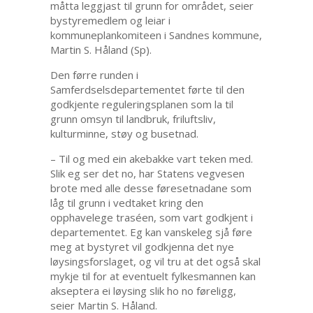
måtta leggjast til grunn for området, seier
bystyremedlem og leiar i
kommuneplankomiteen i Sandnes kommune,
Martin S. Håland (Sp).
Den førre runden i
Samferdselsdepartementet førte til den
godkjente reguleringsplanen som la til
grunn omsyn til landbruk, friluftsliv,
kulturminne, støy og busetnad.
– Til og med ein akebakke vart teken med.
Slik eg ser det no, har Statens vegvesen
brote med alle desse føresetnadane som
låg til grunn i vedtaket kring den
opphavelege traséen, som vart godkjent i
departementet. Eg kan vanskeleg sjå føre
meg at bystyret vil godkjenna det nye
løysingsforslaget, og vil tru at det også skal
mykje til for at eventuelt fylkesmannen kan
akseptera ei løysing slik ho no føreligg,
seier Martin S. Håland.