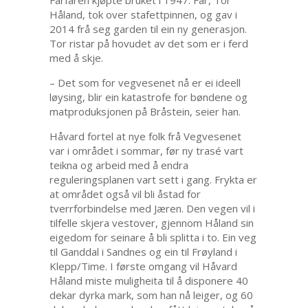
Håland, tok over stafettpinnen, og gav i
2014 frå seg garden til ein ny generasjon.
Tor ristar på hovudet av det som er i ferd
med å skje.
– Det som for vegvesenet nå er ei ideell
løysing, blir ein katastrofe for bøndene og
matproduksjonen på Bråstein, seier han.
Håvard fortel at nye folk frå Vegvesenet
var i området i sommar, før ny trasé vart
teikna og arbeid med å endra
reguleringsplanen vart sett i gang. Frykta er
at området også vil bli åstad for
tverrforbindelse med Jæren. Den vegen vil i
tilfelle skjera vestover, gjennom Håland sin
eigedom for seinare å bli splitta i to. Ein veg
til Ganddal i Sandnes og ein til Frøyland i
Klepp/Time. I første omgang vil Håvard
Håland miste muligheita til å disponere 40
dekar dyrka mark, som han nå leiger, og 60