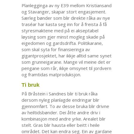
Planlegginga av ny E39 mellom Kristiansand
og Stavanger, skapar stort engasjement.
Særleg bønder som blir direkte råka av nye
traséar har kasta seg inn for å freista å få
styresmaktene med på ei akseptabel
løysing som gjer minst mogleg skade på
eigedomen og gardsdrifta. Politikarane,
som skal syta for finansieringa av
gigantprosjektet, har ikkje alltid same synet
som grunneigarane. Mange vil meine det er
pengane som rår, ikkje omsynet til jordvern
og framtidas matproduksjon.
Ti bruk
På Bråstein i Sandnes blir ti bruk råka
dersom nyleg planlagde endringar blir
gjennomført. To av desse bruka blir drivne
av heiltidsbønder. Dei åtte andre driv i
kombinasjon med andre yrke. Arealet blir
stelt. Gras blir hausta eller beitt i heile
området. Det kan endra seg. Ein av gardane