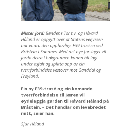
Mister jord:
Bøndene Tor t.v. og Håvard
Håland er oppgitt over at Statens vegvesen
har endra den opphavlige E39-traséen ved
Bråstein i Sandnes. Med det nye forslaget vil
jorda deira i bakgrunnen kunna bli lagt
under asfalt og splitta opp av ein
tverrforbindelse vestover mot Ganddal og
Frøyland.
Ein ny E39-trasé og ein komande
tverrforbindelse til Jæren vil
øydeleggja garden til Håvard Håland på
Bråstein. – Det handlar om levebrødet
mitt, seier han.
Sjur Håland