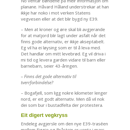
No ventar bøndene på meir informasjon om
planane. Håvard Håland understrekar at han
ikkje har noko i mot verken Statens
vegvesen eller at det blir bygd ny E39.
– Men at kroner og øre skal bli avgjerande
for at matjord blir lagt under asfalt når det
finns gode alternativ, er ikkje akseptabelt.
Eg vil ha ei løysing som er til å leva med.
Det handlar om mitt levebrød. Eg vil driva i
mi tid og levera garden vidare til barn eller
barnebarn, seier 43-åringen.
– Finns det gode alternativ til
tverrforbindelse?
– Bogafjell, som ligg nokre kilometer lenger
nord, er eit godt alternativ. Men då vil nok
dei som bur i bustadfelta der protestera.
Eit digert vegkryss
Endeleg avgjersle om den nye E39-traséen
mellom Figgjo og Bråstein er venta i mars,