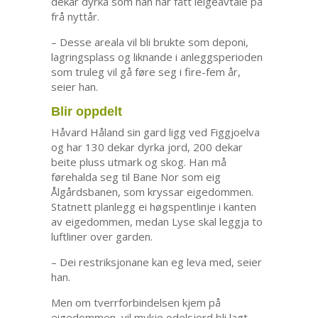
dekar dyrka som han har fått leigeavtale på
frå nyttår.
– Desse areala vil bli brukte som deponi,
lagringsplass og liknande i anleggsperioden
som truleg vil gå føre seg i fire-fem år,
seier han.
Blir oppdelt
Håvard Håland sin gard ligg ved Figgjoelva
og har 130 dekar dyrka jord, 200 dekar
beite pluss utmark og skog. Han må
førehalda seg til Bane Nor som eig
Ålgårdsbanen, som kryssar eigedommen.
Statnett planlegg ei høgspentlinje i kanten
av eigedommen, medan Lyse skal leggja to
luftliner over garden.
– Dei restriksjonane kan eg leva med, seier
han.
Men om tverrforbindelsen kjem på
eigedommen, vil mykje odelsjord bli lagt