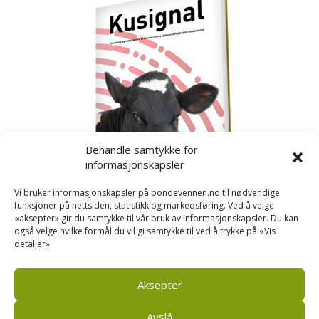
Behandle samtykke for
informasjonskapsler
Vi bruker informasjonskapsler på bondevennen.no til nødvendige
funksjoner på nettsiden, statistikk og markedsføring. Ved å velge
«aksepter» gir du samtykke til vår bruk av informasjonskapsler. Du kan
også velge hvilke formål du vil gi samtykke til ved å trykke på «Vis
detaljer».
Kusignal
Bondevennen har samla den populære serien vår
om kusignal i eit eige hefte.
Aksepter
Avslå