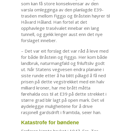
som kan få store konsekvensar av den
varsla omlegginga av den planlagde E39-
traséen mellom Figgjo og Bråstein høyrer til
Håvard Håland. Han fortel at det
opphavlege trasévalet innebar ein lang
tunnell, og gjekk lenger aust enn det nye
forslaget inneber.
– Det var eit forslag det var råd å leve med
for både Bråstein og Figgjo. Her kom både
landbruk, naturmangfald og friluftsliv godt
ut. Når Statens vegvesen endra planane i
siste runde etter å ha blitt pålagd å få ned
prisen på dette vegstrekket med ein halv
milliard kroner, har me brått måtta
førehalda oss til at E39 på dette strekket i
større grad blir lagt på open mark. Det vil
øydeleggje muligheitene for å drive
rasjonell gardsdrift i framtida, seier han.
Katastrofe for bøndene
Farfaren kjøpte bruket i 1947. Far, Tor