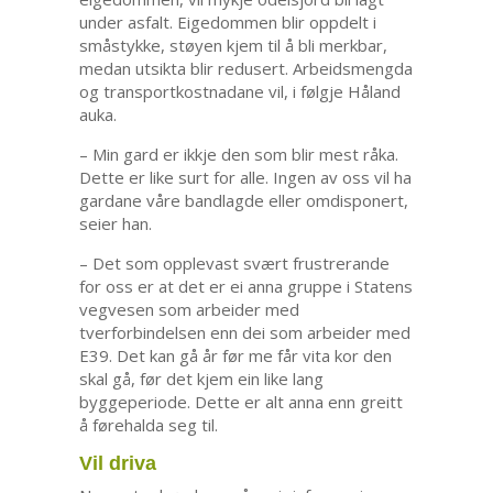
under asfalt. Eigedommen blir oppdelt i
småstykke, støyen kjem til å bli merkbar,
medan utsikta blir redusert. Arbeidsmengda
og transportkostnadane vil, i følgje Håland
auka.
– Min gard er ikkje den som blir mest råka.
Dette er like surt for alle. Ingen av oss vil ha
gardane våre bandlagde eller omdisponert,
seier han.
– Det som opplevast svært frustrerande
for oss er at det er ei anna gruppe i Statens
vegvesen som arbeider med
tverforbindelsen enn dei som arbeider med
E39. Det kan gå år før me får vita kor den
skal gå, før det kjem ein like lang
byggeperiode. Dette er alt anna enn greitt
å førehalda seg til.
Vil driva