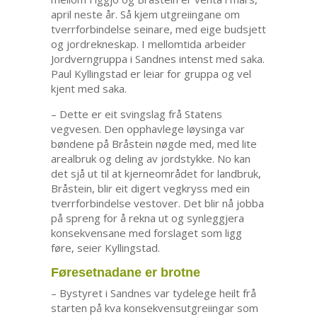
april neste år. Så kjem utgreiingane om
tverrforbindelse seinare, med eige budsjett
og jordrekneskap. I mellomtida arbeider
Jordverngruppa i Sandnes intenst med saka.
Paul Kyllingstad er leiar for gruppa og vel
kjent med saka.
– Dette er eit svingslag frå Statens
vegvesen. Den opphavlege løysinga var
bøndene på Bråstein nøgde med, med lite
arealbruk og deling av jordstykke. No kan
det sjå ut til at kjerneområdet for landbruk,
Bråstein, blir eit digert vegkryss med ein
tverrforbindelse vestover. Det blir nå jobba
på spreng for å rekna ut og synleggjera
konsekvensane med forslaget som ligg
føre, seier Kyllingstad.
Føresetnadane er brotne
– Bystyret i Sandnes var tydelege heilt frå
starten på kva konsekvensutgreiingar som