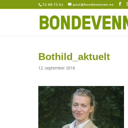
51 88 72 61
post@bondevennen.no
Bothild_aktuelt
12. september 2016