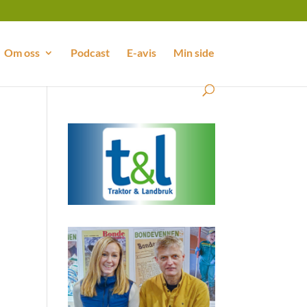
Om oss
Podcast
E-avis
Min side