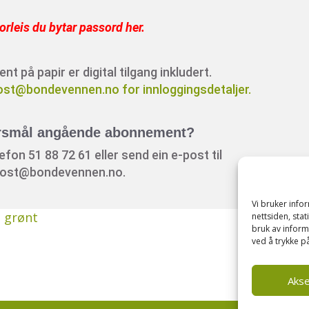
orleis du bytar passord her
.
 på papir er digital tilgang inkludert.
ost@bondevennen.no for innloggingsdetaljer.
rsmål angående abonnement?
fon 51 88 72 61 eller send ein e-post til
ost@bondevennen.no.
Vi bruker inf
g grønt
nettsiden, sta
bruk av inform
ved å trykke på
Aks