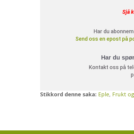
Sjå k
Har du abonnement
Send oss en epost på p
Har du spø
Kontakt oss på tele
p
Stikkord denne saka:
Eple
,
Frukt o