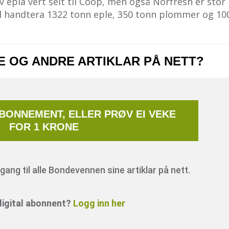
v epla vert selt til Coop, men også Norfresh er stor
kal handtera 1322 tonn eple, 350 tonn plommer og 10
NE OG ANDRE ARTIKLAR PÅ NETT?
ABONNEMENT, ELLER PRØV EI VEKE
FOR 1 KRONE
ang til alle Bondevennen sine artiklar på nett.
 digital abonnent?
Logg inn her