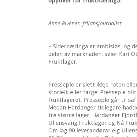
oppover for fruktnæringa.
Anne Rivenes, frilansjournalist
– Sidernæringa er ambisiøs, og dei
delen av marknaden, seier Kari Op
Fruktlager.
Presseple er slett ikkje roten ell
storleik eller farge. Presseple bli
fruktlageret. Presseple går til saf
Medan Hardanger tidlegare hadde e
tre større lager: Hardanger Fjordf
Ullensvang Fruktlager og Nå Fruk
Om lag 90 leverandørar eig Ullen