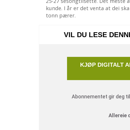
25-27 sesongtilsette. Det meste a
kunde. I år er det venta at dei s
tonn pærer.
VIL DU LESE DEN
KJØP DIGITALT 
Abonnementet gir deg tilg
Allereie