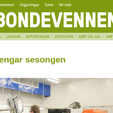
nnement
Utgjevingar
Eavis
Mi side
R
LEIARAR
REPORTASJAR
DESSUTAN
KJØP OG SAL
MØ
rlengar sesongen