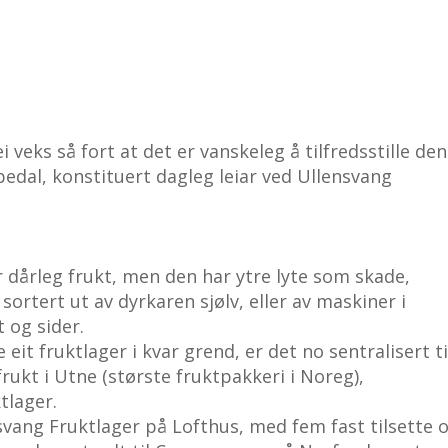
 veks så fort at det er vanskeleg å tilfredsstille den
edal, konstituert dagleg leiar ved Ullensvang
er dårleg frukt, men den har ytre lyte som skade,
r sortert ut av dyrkaren sjølv, eller av maskiner i
t og sider.
it fruktlager i kvar grend, er det no sentralisert ti
rukt i Utne (største fruktpakkeri i Noreg),
tlager.
svang Fruktlager på Lofthus, med fem fast tilsette 