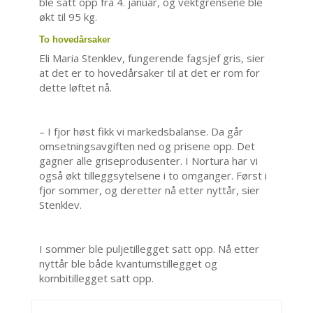
ble satt opp fra 4. januar, og vektgrensene ble
økt til 95 kg.
To hovedårsaker
Eli Maria Stenklev, fungerende fagsjef gris, sier
at det er to hovedårsaker til at det er rom for
dette løftet nå.
– I fjor høst fikk vi markedsbalanse. Da går
omsetningsavgiften ned og prisene opp. Det
gagner alle griseprodusenter. I Nortura har vi
også økt tilleggsytelsene i to omganger. Først i
fjor sommer, og deretter nå etter nyttår, sier
Stenklev.
I sommer ble puljetillegget satt opp. Nå etter
nyttår ble både kvantumstillegget og
kombitillegget satt opp.