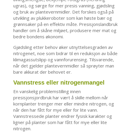
ugras), og sørge for mer presis vanning, gjødsling
og bruk av plantevernmidler. Det forskes også på
utvikling av plukkeroboter som kan høste bær og
grønnsaker på en effektiv måte. Presisjonslandbruk
handler om å skåne miljøet, produsere mer mat og
bedre bondens økonomi.
Gjødsling etter behov øker utnyttelsesgraden av
nitrogenet, noe som bidrar til en reduksjon av både
klimagassutslipp og vannforurensing. Tilsvarende,
når det gjelder plantevernmidler så sprøyter man
bare akkurat der behovet er.
Vannstress eller nitrogenmangel
En vanskelig problemstilling innen
presisjonsjordbruk har vært å skille mellom når
kornplanter trenger mer eller mindre nitrogen, og
når den har fått for mye eller for lite vann.
Vannstressede planter endrer fysisk karakter og
ligner på planter som har fått for mye eller lite
nitrogen.