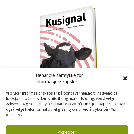
Behandle samtykke for
informasjonskapsler
Vi bruker informasjonskapsler på bondevennen.no til nødvendige
funksjoner på nettsiden, statistikk og markedsføring. Ved å velge
«aksepter» gir du samtykke til vår bruk av informasjonskapsler. Du kan
også velge hvilke formål du vil gi samtykke til ved å trykke på «Vis
detaljer».
Kusignal
Bondevennen har samla den populære serien vår
om kusignal i eit eige hefte.
Aksepter