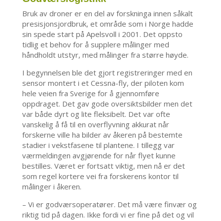
Bruk av droner er en del av forskninga innen såkalt
presisjonsjordbruk, et område som i Norge hadde
sin spede start på Apelsvoll i 2001. Det oppsto
tidlig et behov for å supplere målinger med
håndholdt utstyr, med målinger fra større høyde.
I begynnelsen ble det gjort registreringer med en
sensor montert i et Cessna-fly, der piloten kom
hele veien fra Sverige for å gjennomføre
oppdraget. Det gav gode oversiktsbilder men det
var både dyrt og lite fleksibelt. Det var ofte
vanskelig å få til en overflyvning akkurat når
forskerne ville ha bilder av åkeren på bestemte
stadier i vekstfasene til plantene. I tillegg var
værmeldingen avgjørende for når flyet kunne
bestilles. Været er fortsatt viktig, men nå er det
som regel kortere vei fra forskerens kontor til
målinger i åkeren.
– Vi er godværsoperatører. Det må være finvær og
riktig tid på dagen. Ikke fordi vi er fine på det og vil