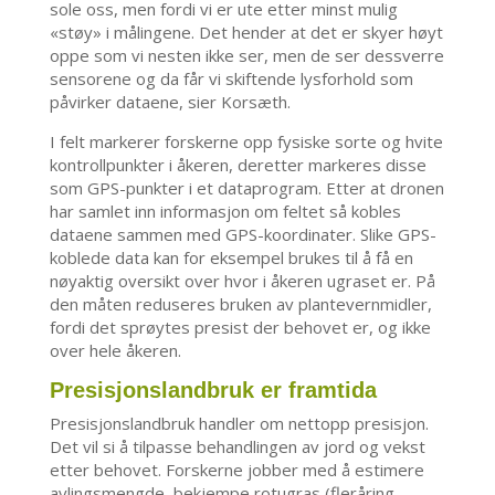
sole oss, men fordi vi er ute etter minst mulig
«støy» i målingene. Det hender at det er skyer høyt
oppe som vi nesten ikke ser, men de ser dessverre
sensorene og da får vi skiftende lysforhold som
påvirker dataene, sier Korsæth.
I felt markerer forskerne opp fysiske sorte og hvite
kontrollpunkter i åkeren, deretter markeres disse
som GPS-punkter i et dataprogram. Etter at dronen
har samlet inn informasjon om feltet så kobles
dataene sammen med GPS-koordinater. Slike GPS-
koblede data kan for eksempel brukes til å få en
nøyaktig oversikt over hvor i åkeren ugraset er. På
den måten reduseres bruken av plantevernmidler,
fordi det sprøytes presist der behovet er, og ikke
over hele åkeren.
Presisjonslandbruk er framtida
Presisjonslandbruk handler om nettopp presisjon.
Det vil si å tilpasse behandlingen av jord og vekst
etter behovet. Forskerne jobber med å estimere
avlingsmengde, bekjempe rotugras (fleråring