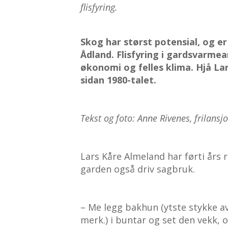
flisfyring.
Skog har størst potensial, og er 
Ådland. Flisfyring i gardsvarme
økonomi og felles klima. Hjå Lar
sidan 1980-talet.
Tekst og foto: Anne Rivenes, frilansj
Lars Kåre Almeland har førti års 
garden også driv sagbruk.
– Me legg bakhun (ytste stykke av
merk.) i buntar og set den vekk, o