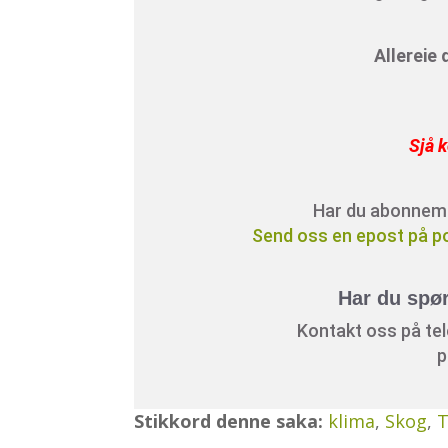
Allereie
Sjå k
Har du abonnement
Send oss en epost på p
Har du spø
Kontakt oss på tele
p
Stikkord denne saka:
klima
,
Skog
,
T