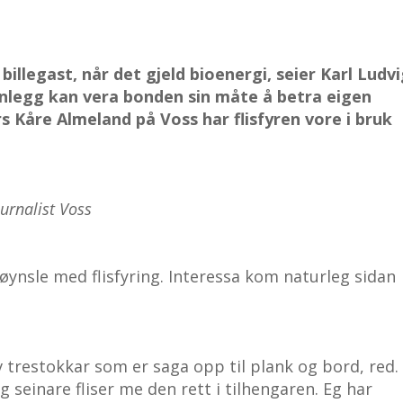
billegast, når det gjeld bioenergi, seier Karl Ludv
anlegg kan vera bonden sin måte å betra eigen
s Kåre Almeland på Voss har flisfyren vore i bruk
ournalist Voss
røynsle med flisfyring. Interessa kom naturleg sidan
 trestokkar som er saga opp til plank og bord, red.
g seinare fliser me den rett i tilhengaren. Eg har