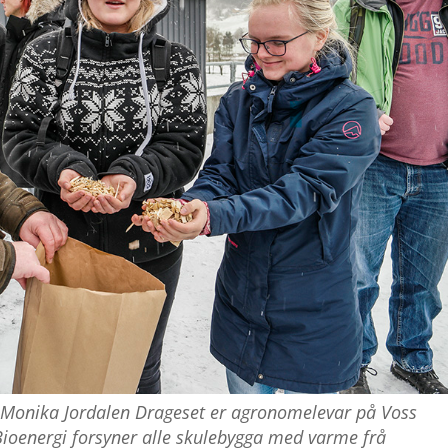
 Monika Jordalen Drageset er agronomelevar på Voss
ioenergi forsyner alle skulebygga med varme frå