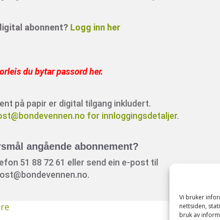
 digital abonnent?
Logg inn her
orleis du bytar passord her
.
 på papir er digital tilgang inkludert.
ost@bondevennen.no for innloggingsdetaljer.
rsmål angående abonnement?
fon 51 88 72 61 eller send ein e-post til
ost@bondevennen.no.
Vi bruker inf
re
nettsiden, sta
bruk av inform