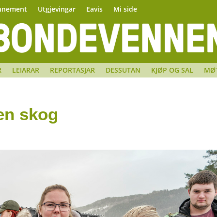
nnement
Utgjevingar
Eavis
Mi side
R
LEIARAR
REPORTASJAR
DESSUTAN
KJØP OG SAL
MØ
gen skog