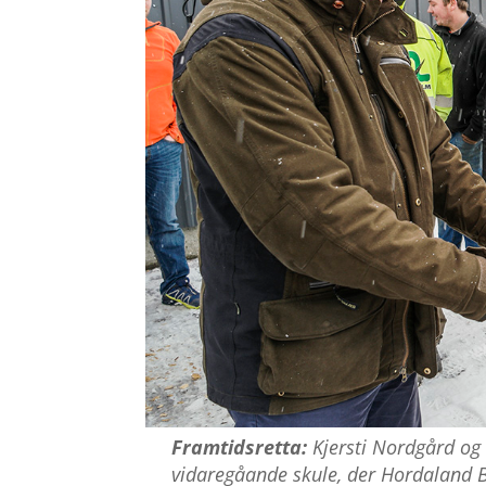
Framtidsretta:
Kjersti Nordgård og
vidaregåande skule, der Hordaland B