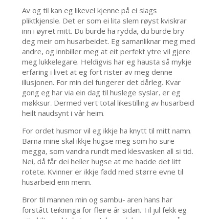
Av og til kan eg likevel kjenne på ei slags
pliktkjensle. Det er som ei lita slem røyst kviskrar
inn i øyret mitt. Du burde ha rydda, du burde bry
deg meir om husarbeidet. Eg samanliknar meg med
andre, og innbiller meg at eit perfekt ytre vil gjere
meg lukkelegare. Heldigvis har eg hausta så mykje
erfaring i livet at eg fort rister av meg denne
illusjonen. For min del fungerer det dårleg. Kvar
gong eg har via ein dag til huslege syslar, er eg
møkksur. Dermed vert total likestilling av husarbeid
heilt naudsynt i vår heim.
For ordet husmor vil eg ikkje ha knytt til mitt namn.
Barna mine skal ikkje hugse meg som ho sure
megga, som vandra rundt med klesvasken all si tid.
Nei, då får dei heller hugse at me hadde det litt
rotete. Kvinner er ikkje fødd med større evne til
husarbeid enn menn.
Bror til mannen min og sambu- aren hans har
forstått teikninga for fleire år sidan. Til jul fekk eg