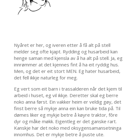
Nyåret er her, og iveren etter å få alt på stell
melder seg ofte kjapt. Rydding og husarbeid kan
henge saman med kjensla av å ha alt på stell. Ja, eg
innrømmer at det kjennes fint å ha eit ryddig hus.
Men, og det er eit stort MEN. Eg hater husarbeid,
det fell ikkje naturleg for meg.
Eg vert som eit barn i trassalderen når det kjem til
arbeid i huset, eg vil ikkje. Deretter skal eg berre
noko anna først. Ein vakker heim er veldig gøy, det
finst berre så mykje anna ein kan bruke tida på. Til
dømes liker eg mykje betre å køyre traktor, fôre
dyr og måke møkk. Eigentleg er det ganske rart.
Kanskje har det noko med oksygensamansetninga
innomhus. Det er mykje betre å puste ute.