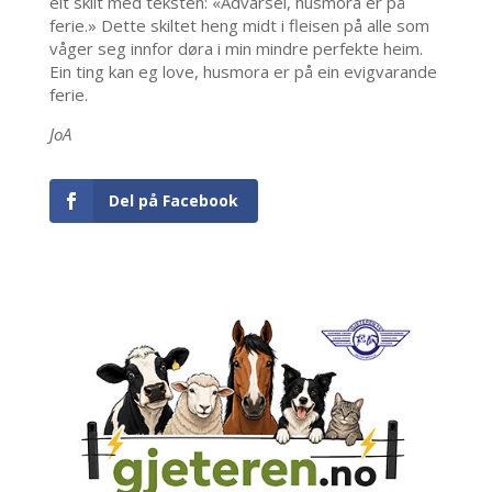
eit skilt med teksten: «Advarsel, husmora er på
ferie.» Dette skiltet heng midt i fleisen på alle som
våger seg innfor døra i min mindre perfekte heim.
Ein ting kan eg love, husmora er på ein evigvarande
ferie.
J
o
A
Del på Facebook