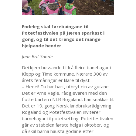
Endeleg skal førebuingane til
Potetfestivalen på Jæren sparkast i
gong, og til det trengs det mange
hjelpande hender.
Jane Brit Sande
Dei kjem bussande til frå fleire banehagar i
Klepp og Time kommune. Nærare 300 av
årets femåringar er klare til dyst.
– Heeei! Du har bart, utbryt ein av gutane.
Det er Arne Vagle, rådgjevaren med den
flotte barten i NLR Rogaland, han snakkar til.
Det er 19. gong Norsk landbruksrådgivning
Rogaland og Potetfestivalen inviterer
barnehagar til potetsetting. Potetfestivalen
går av stabelen første helga i oktober, og
då skal barna hausta godane etter