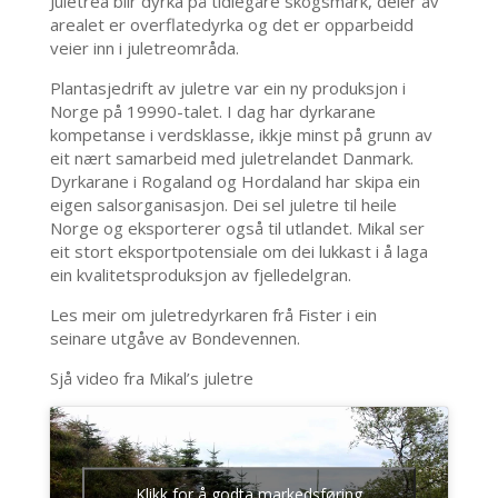
Juletrea blir dyrka på tidlegare skogsmark, deler av
arealet er overflatedyrka og det er opparbeidd
veier inn i juletreområda.
Plantasjedrift av juletre var ein ny produksjon i
Norge på 19990-talet. I dag har dyrkarane
kompetanse i verdsklasse, ikkje minst på grunn av
eit nært samarbeid med juletrelandet Danmark.
Dyrkarane i Rogaland og Hordaland har skipa ein
eigen salsorganisasjon. Dei sel juletre til heile
Norge og eksporterer også til utlandet. Mikal ser
eit stort eksportpotensiale om dei lukkast i å laga
ein kvalitetsproduksjon av fjelledelgran.
Les meir om juletredyrkaren frå Fister i ein
seinare utgåve av Bondevennen.
Sjå video fra Mikal’s juletre
Klikk for å godta markedsføring