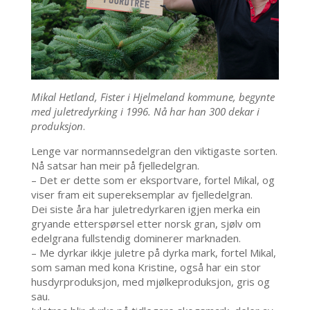
Mikal Hetland, Fister i Hjelmeland kommune, begynte
med juletredyrking i 1996. Nå har han 300 dekar i
produksjon
.
Lenge var normannsedelgran den viktigaste sorten.
Nå satsar han meir på fjelledelgran.
– Det er dette som er eksportvare, fortel Mikal, og
viser fram eit supereksemplar av fjelledelgran.
Dei siste åra har juletredyrkaren igjen merka ein
gryande etterspørsel etter norsk gran, sjølv om
edelgrana fullstendig dominerer marknaden.
– Me dyrkar ikkje juletre på dyrka mark, fortel Mikal,
som saman med kona Kristine, også har ein stor
husdyrproduksjon, med mjølkeproduksjon, gris og
sau.