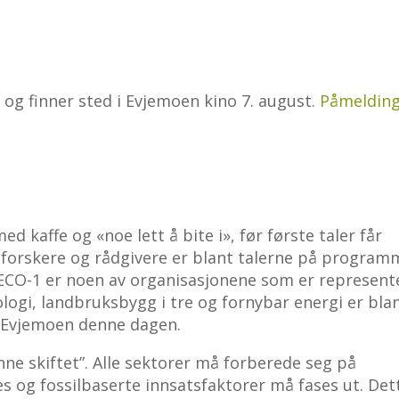
 og finner sted i Evjemoen kino 7. august.
Påmelding
 kaffe og «noe lett å bite i», før første taler får
 forskere og rådgivere er blant talerne på program
ECO-1 er noen av organisasjonene som er represente
logi, landbruksbygg i tre og fornybar energi er bla
 Evjemoen denne dagen.
ønne skiftet”. Alle sektorer må forberede seg på
s og fossilbaserte innsatsfaktorer må fases ut. Det