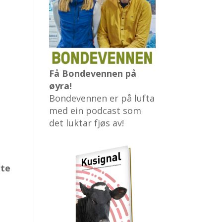
Få Bondevennen på
øyra!
Bondevennen er på lufta
med ein podcast som
det luktar fjøs av!
rte