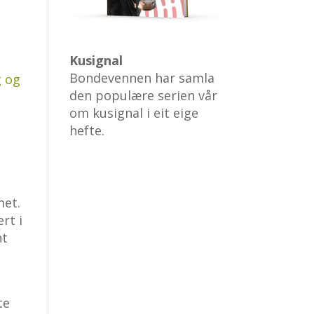
Kusignal
Bondevennen har samla
 og
den populære serien vår
om kusignal i eit eige
hefte.
met.
rt i
nt
te