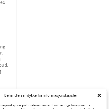
ved
ing
r.
e
bud,
g
Behandle samtykke for informasjonskapsler
ormasjonskapsler på bondevennen.no til nødvendige funksjoner på