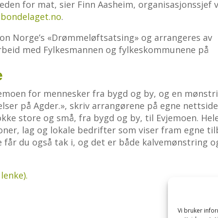
kjeden for mat, sier Finn Aasheim, organisasjonssjef 
l
bondelaget.no
.
sjon Norge’s «Drømmeløftsatsing» og arrangeres av
arbeid med Fylkesmannen og fylkeskommunene på
e
jemoen for mennesker fra bygd og by, og en mønstr
lser på Agder.», skriv arrangørene på egne nettside
kke store og små, fra bygd og by, til Evjemoen. Hel
ner, lag og lokale bedrifter som viser fram egne til
e får du også tak i, og det er både kalvemønstring o
lenke).
Vi bruker inf