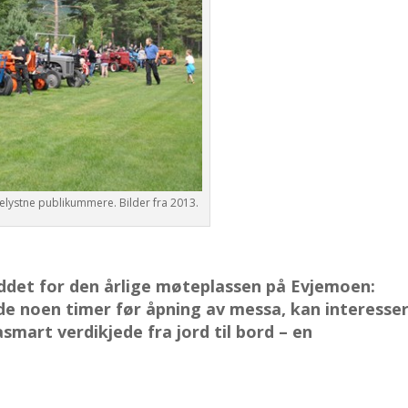
elystne publikummere. Bilder fra 2013.
uddet for den årlige møteplassen på Evjemoen:
de noen timer før åpning av messa, kan interesse
mart verdikjede fra jord til bord – en