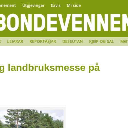
nnement
Utgjevingar
Eavis
Mi side
R
LEIARAR
REPORTASJAR
DESSUTAN
KJØP OG SAL
MØ
g landbruksmesse på