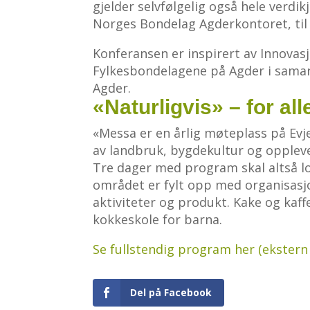
gjelder selvfølgelig også hele verdi
Norges Bondelag Agderkontoret, ti
Konferansen er inspirert av Innova
Fylkesbondelagene på Agder i sam
Agder.
«Naturligvis» – for all
«Messa er en årlig møteplass på Ev
av landbruk, bygdekultur og oppleve
Tre dager med program skal altså lo
området er fylt opp med organisasjo
aktiviteter og produkt. Kake og kaff
kokkeskole for barna.
Se fullstendig program her (ekstern 
Del på Facebook