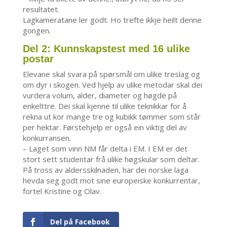
resultatet.
Lagkameratane ler godt. Ho trefte ikkje heilt denne
gongen.
Del 2: Kunnskapstest med 16 ulike
postar
Elevane skal svara på spørsmål om ulike treslag og
om dyr i skogen. Ved hjelp av ulike metodar skal dei
vurdera volum, alder, diameter og høgde på
enkelttre. Dei skal kjenne til ulike teknikkar for å
rekna ut kor mange tre og kubikk tømmer som står
per hektar. Førstehjelp er også ein viktig del av
konkurransen.
– Laget som vinn NM får delta i EM. I EM er det
stort sett studentar frå ulike høgskular som deltar.
På tross av aldersskilnaden, har dei norske laga
hevda seg godt mot sine europeiske konkurrentar,
fortel Kristine og Olav.
Del på Facebook