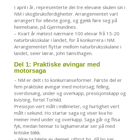
I april i år, representerte dei tre elevane skulen sin i
NM i skogbruksferdigheiter. Arrangementet vart
arrangert for ellevte gong, og gjekk føre seg på
heimebane, på Gjermundnes.
– Kvart år møtest nærmare 100 elevar frå 15-20
naturbruksskular i landet, for å konkurrera i NM.
Arrangementet flyttar mellom naturbruksskulane i
landet, seier lærar, John Sønsthagen.
Del 1: Praktiske øvingar med
motorsaga
– NM er delt i to konkurranseformer. Første del er
fem praktiske øvingar med motorsag; felling,
sverdsnuing, under og overkapp, presisjonskapp og
kvisting, fortel Torhild.
Presisjon vert målt i millimeter, og hurtighet vert
målt i sekund. Ho startar saga og viser kva ho
meiner med under og overkapp. Saga går og flisa
fyk, medan hennar to lagkameratar ser på med
kritiske blikk.
– Ikkje ta bilete av denne!, utbryt ho, då ho ser