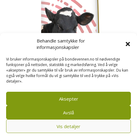
Behandle samtykke for
informasjonskapsler
Vi bruker informasjonskapsler på bondevennen.no til nødvendige
funksjoner på nettsiden, statistikk og markedsføring. Ved å velge
«aksepter» gir du samtykke til vår bruk av informasjonskapsler. Du kan
også velge hvilke formål du vil gi samtykke til ved å trykke på «Vis
detaljer».
Kusignal
Bondevennen har samla den populære serien vår
om kusignal i eit eige hefte.
Aksepter
Avslå
Vis detaljer
Bondevennen AS, Pb 208, sentrum, 4001 Stavanger