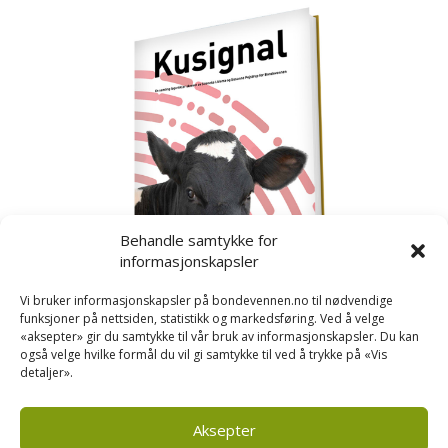
Behandle samtykke for
informasjonskapsler
Vi bruker informasjonskapsler på bondevennen.no til nødvendige
funksjoner på nettsiden, statistikk og markedsføring. Ved å velge
«aksepter» gir du samtykke til vår bruk av informasjonskapsler. Du kan
også velge hvilke formål du vil gi samtykke til ved å trykke på «Vis
detaljer».
Kusignal
Bondevennen har samla den populære serien vår
om kusignal i eit eige hefte.
Aksepter