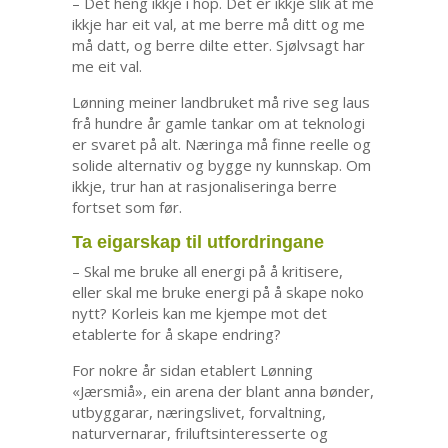
– Det heng ikkje i hop. Det er ikkje slik at me
ikkje har eit val, at me berre må ditt og me
må datt, og berre dilte etter. Sjølvsagt har
me eit val.
Lønning meiner landbruket må rive seg laus
frå hundre år gamle tankar om at teknologi
er svaret på alt. Næringa må finne reelle og
solide alternativ og bygge ny kunnskap. Om
ikkje, trur han at rasjonaliseringa berre
fortset som før.
Ta eigarskap til utfordringane
– Skal me bruke all energi på å kritisere,
eller skal me bruke energi på å skape noko
nytt? Korleis kan me kjempe mot det
etablerte for å skape endring?
For nokre år sidan etablert Lønning
«Jærsmiå», ein arena der blant anna bønder,
utbyggarar, næringslivet, forvaltning,
naturvernarar, friluftsinteresserte og