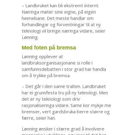
– Landbruket kan bli ekstremt internt.
Næringa møter sine eigne, på eigen
heimebane. Det meste handlar om
forhandlingar og forventningar til at ny
teknologi vil bringe næringa vidare, seier
Lønning.
Med foten på bremsa
Lønning opplever at
landbruksorganisasjonane si rolle i
samfunnsdebatten i stor grad har handla
om å trykke på bremsa.
– Det går i den same tralten. Landbruket
har ei grunnfesta tru på ny teknologi. Men
det er ny teknologi som driv
rasjonaliseringa vidare. Same kor mykje me
bremser, vert gardsbruka berre større og
færre, seier han.
Lønning ønsker i større grad å involvere
menneske i utviklinga, og viser til det han