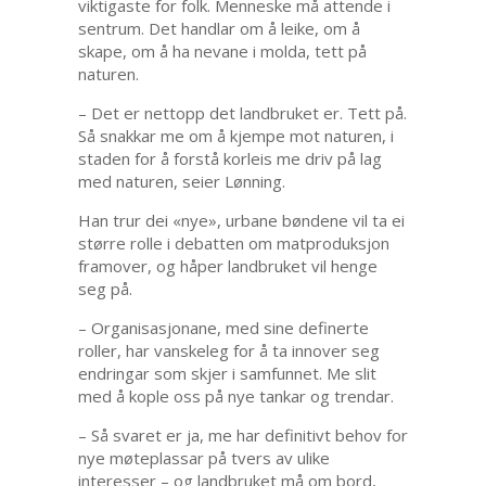
viktigaste for folk. Menneske må attende i
sentrum. Det handlar om å leike, om å
skape, om å ha nevane i molda, tett på
naturen.
– Det er nettopp det landbruket er. Tett på.
Så snakkar me om å kjempe mot naturen, i
staden for å forstå korleis me driv på lag
med naturen, seier Lønning.
Han trur dei «nye», urbane bøndene vil ta ei
større rolle i debatten om matproduksjon
framover, og håper landbruket vil henge
seg på.
– Organisasjonane, med sine definerte
roller, har vanskeleg for å ta innover seg
endringar som skjer i samfunnet. Me slit
med å kople oss på nye tankar og trendar.
– Så svaret er ja, me har definitivt behov for
nye møteplassar på tvers av ulike
interesser – og landbruket må om bord,