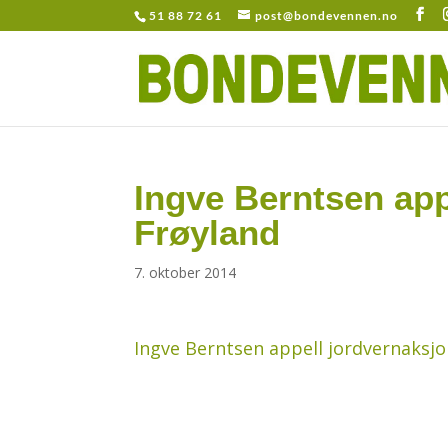
51 88 72 61
post@bondevennen.no
Ingve Berntsen app
Frøyland
7. oktober 2014
Ingve Berntsen appell jordvernaksjo