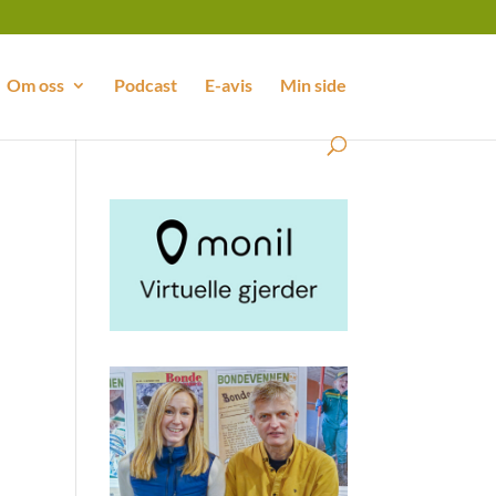
Om oss
Podcast
E-avis
Min side