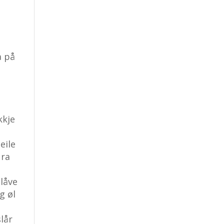
a på
m
kkje
eile
ura
låve
g øl
lår