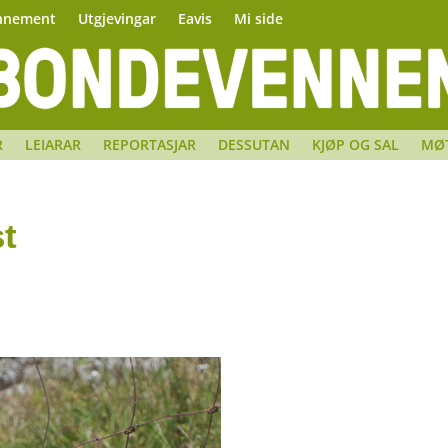
nnement
Utgjevingar
Eavis
Mi side
R
LEIARAR
REPORTASJAR
DESSUTAN
KJØP OG SAL
MØ
t