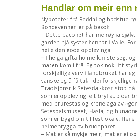
Handlar om meir enn
Nypoteter frå Reddal og badstue-rø
Bondevennen er på besøk.
– Dette baconet har me røyka sjølv, 
garden hjå syster hennar i Valle. F
heile den gode opplevinga.
– I helga gifta ho mellomste seg, og d
maten kom i frå. Eg tok nok litt sty
forskjellige verv i landbruket har eg
vanskeleg å få tak i dei forskjellige 
Tradisjonsrik Setesdal-kost stod på 
som ei oppleving; eit bryllaup der b
med brurestas og kronelaga av «gom
Setesdalsmuseet, Hasla, og bunadne
som er bygd om til festlokale. Heile
heimebrygga av brudeparet.
– Mat er så mykje meir, mat er ei op