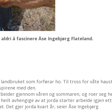
 aldri å fascinere Åse Ingebjørg Flateland.
landbruket som forførar ho. Til tross for våte haus
 spirene med den.
a arbeider gjennom våren og sommaren, og roer seg he
heilt avhengige av at jorda starter arbeide igjen et
t. Det gjer jorda kvart år, seier Åse Ingebjørg