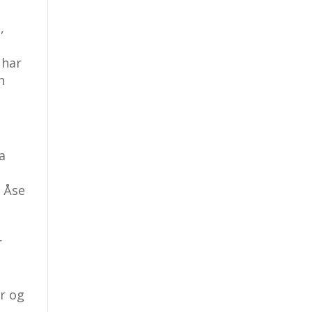
,
 har
n
a
n Åse
r
yr og