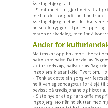
Åse Ingebjørg fast.
– Samfunnet har gjort det slik at pr
me har det for godt, held ho fram.
Åse Ingebjørg meiner det bør vere enk
ho snudd ryggen til posesupper og –
maten er skadeleg, men for å kontroll
Ander for kulturlands
Me traskar opp bakken til beitet der
beite som helst. Det er del av Rygne
kulturlandskap, peika ut av Regjerin
Ingebjørg klagar ikkje. Tvert om. Ho
– Tenk at dette ein gong var ferdsel
heilt vanleg søndagstur for å sjå ti
bevisst på tradisjonane og historia,
– Siste nye er at eg har skaffa meg f
Ingebjørg. No når ho sluttar med mjø