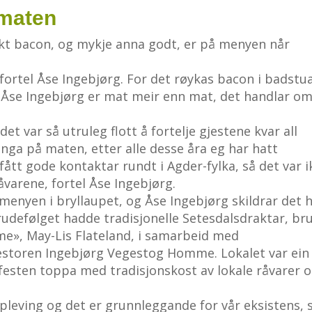
 maten
kt bacon, og mykje anna godt, er på menyen når
fortel Åse Ingebjørg. For det røykas bacon i badstu
or Åse Ingebjørg er mat meir enn mat, det handlar o
et var så utruleg flott å fortelje gjestene kvar all
ringa på maten, etter alle desse åra eg har hatt
 fått gode kontaktar rundt i Agder-fylka, så det var i
råvarene, fortel Åse Ingebjørg.
menyen i bryllaupet, og Åse Ingebjørg skildrar det h
rudefølget hadde tradisjonelle Setesdalsdraktar, br
e», May-Lis Flateland, i samarbeid med
storen Ingebjørg Vegestog Homme. Lokalet var ein 
 festen toppa med tradisjonskost av lokale råvarer o
pleving og det er grunnleggande for vår eksistens, s