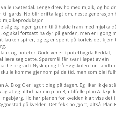
 Valle i Setesdal. Lenge dreiv ho med mjølk, og ho dr
 til gards. No blir drifta lagt om, neste generasjon 
med mjølkeproduksjon.
ne såg eg ingen grunn til å halde fram med mjølka d
set, og skal fortsatt ha dyr på garden, men er i gong 
t lauken spirer, og eg er spent på korleis det kjem t
rg.
 lauk og poteter. Gode vener i potetbygda Reddal,
 lære seg dette. Spørsmål får svar i løpet av ein
tt bachelorgrad i Nyskaping frå Høgskulen for Landbr
 skulle komme gjennom på deltid, men som blei full
n A, B og C er lagt tidleg på dagen. Eg likar ikkje st
ig at eg alltid har ein plan B, i tilfelle plan A ikkje 
Ingebjørg. Ho har planen for kvelden klar: viss det i
Rygnestad på kvelden. Det fekk ho gjort, altså. Plan 