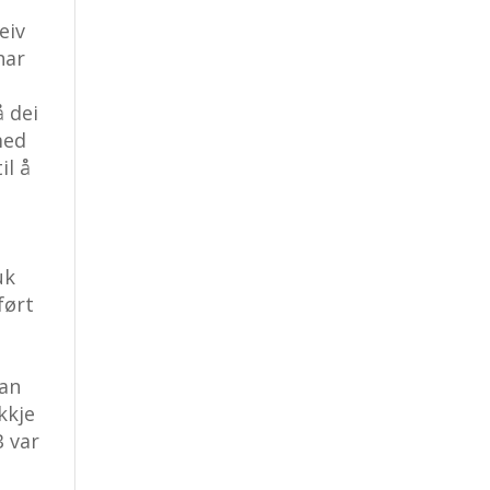
eiv
har
å dei
med
il å
uk
ført
å
kan
kkje
B var