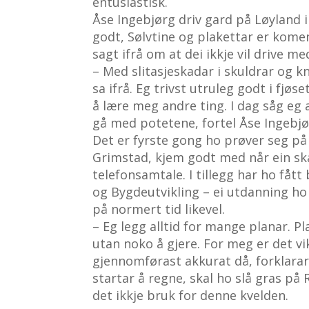
entusiastisk.
Åse Ingebjørg driv gard på Løyland i
godt, Sølvtine og plakettar er komen
sagt ifrå om at dei ikkje vil drive 
– Med slitasjeskadar i skuldrar og k
sa ifrå. Eg trivst utruleg godt i fjø
å lære meg andre ting. I dag såg eg a
gå med potetene, fortel Åse Ingebjø
Det er fyrste gong ho prøver seg på
Grimstad, kjem godt med når ein skal
telefonsamtale. I tillegg har ho få
og Bygdeutvikling – ei utdanning ho
på normert tid likevel.
– Eg legg alltid for mange planar. Pla
utan noko å gjere. For meg er det vikt
gjennomførast akkurat då, forklarar 
startar å regne, skal ho slå gras på 
det ikkje bruk for denne kvelden.