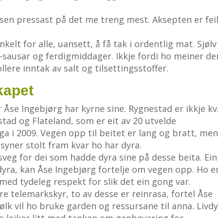
isen pressast på det me treng mest. Aksepten er feil
elt for alle, uansett, å få tak i ordentlig mat. Sjølv
sausar og ferdigmiddager. Ikkje fordi ho meiner de
ere inntak av salt og tilsettingsstoffer.
kapet
 Åse Ingebjørg har kyrne sine. Rygnestad er ikkje kv
stad og Flateland, som er eit av 20 utvelde
ga i 2009. Vegen opp til beitet er lang og bratt, me
 syner stolt fram kvar ho har dyra.
sveg for dei som hadde dyra sine på desse beita. Ein
l dyra, kan Åse Ingebjørg fortelje om vegen opp. Ho e
 med tydeleg respekt for slik det ein gong var.
ire telemarkskyr, to av desse er reinrasa, fortel Åse
lk vil ho bruke garden og ressursane til anna. Livd