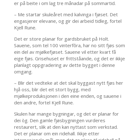
er på beite i om lag tre månadar på sommartid.
– Me startar skuleåret med kalvinga i fjøset. Det
engasjerer elevane, og gir dei arbeid tidleg, fortel
Kjell Rune.
Det er store planar for gardsbruket på Holt.
Sauene, som tel 100 vinterfôra, har no sitt fjøs som
ein del av mjølkefjøset. Sauene vil etter kvart få
eige fjøs. Grisehuset er frittståande, og det er ikkje
planlagt oppgradering av dette bygget i denne
omgang.
– Blir det vedteke at det skal byggast nytt fjøs her
hjå oss, blir det eit stort bygg, med
mjølkeproduksjonen i den eine enden, og sauene i
den andre, fortel Kjell Rune.
Skulen har mange bygningar, og det er planar for
dei òg. Den gamle fjøsbygningen vurderes
restaurert, slik at den kan nyttast som verkstad.
Det er planar om ein ridehall. Ikkje etter