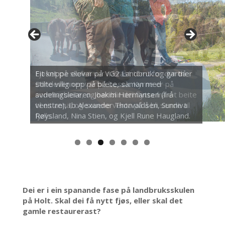
Fjøset på skulen var nærast tomt for dyr då
Bondevennen var på besøk. Kyrne er på
sommarbeite, og her blir dei flytta frå eit beite
til eit anna, og sauene venta på å bli sende til
fjells.
Dei er i ein spanande fase på landbruksskulen
på Holt. Skal dei få nytt fjøs, eller skal det
gamle restaurerast?