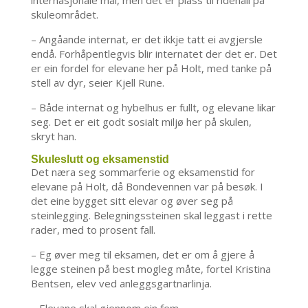
internasjonale mål, men det er plass til ridehall på
skuleområdet.
– Angåande internat, er det ikkje tatt ei avgjersle
endå. Forhåpentlegvis blir internatet der det er. Det
er ein fordel for elevane her på Holt, med tanke på
stell av dyr, seier Kjell Rune.
– Både internat og hybelhus er fullt, og elevane likar
seg. Det er eit godt sosialt miljø her på skulen,
skryt han.
Skuleslutt og eksamenstid
Det næra seg sommarferie og eksamenstid for
elevane på Holt, då Bondevennen var på besøk. I
det eine bygget sitt elevar og øver seg på
steinlegging. Belegningssteinen skal leggast i rette
rader, med to prosent fall.
– Eg øver meg til eksamen, det er om å gjere å
legge steinen på best mogleg måte, fortel Kristina
Bentsen, elev ved anleggsgartnarlinja.