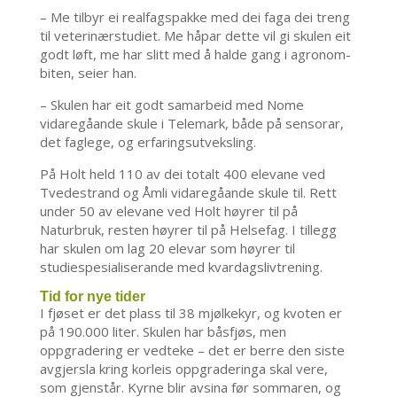
– Me tilbyr ei realfagspakke med dei faga dei treng
til veterinærstudiet. Me håpar dette vil gi skulen eit
godt løft, me har slitt med å halde gang i agronom-
biten, seier han.
– Skulen har eit godt samarbeid med Nome
vidaregåande skule i Telemark, både på sensorar,
det faglege, og erfaringsutveksling.
På Holt held 110 av dei totalt 400 elevane ved
Tvedestrand og Åmli vidaregåande skule til. Rett
under 50 av elevane ved Holt høyrer til på
Naturbruk, resten høyrer til på Helsefag. I tillegg
har skulen om lag 20 elevar som høyrer til
studiespesialiserande med kvardagslivtrening.
Tid for nye tider
I fjøset er det plass til 38 mjølkekyr, og kvoten er
på 190.000 liter. Skulen har båsfjøs, men
oppgradering er vedteke – det er berre den siste
avgjersla kring korleis oppgraderinga skal vere,
som gjenstår. Kyrne blir avsina før sommaren, og