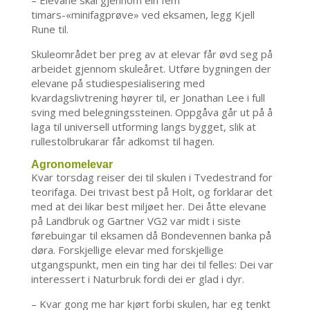
– Elevane skal gjennom ein fem
timars-«minifagprøve» ved eksamen, legg Kjell
Rune til.
Skuleområdet ber preg av at elevar får øvd seg på
arbeidet gjennom skuleåret. Utføre bygningen der
elevane på studiespesialisering med
kvardagslivtrening høyrer til, er Jonathan Lee i full
sving med belegningssteinen. Oppgåva går ut på å
laga til universell utforming langs bygget, slik at
rullestolbrukarar får adkomst til hagen.
Agronomelevar
Kvar torsdag reiser dei til skulen i Tvedestrand for
teorifaga. Dei trivast best på Holt, og forklarar det
med at dei likar best miljøet her. Dei åtte elevane
på Landbruk og Gartner VG2 var midt i siste
førebuingar til eksamen då Bondevennen banka på
døra. Forskjellige elevar med forskjellige
utgangspunkt, men ein ting har dei til felles: Dei var
interessert i Naturbruk fordi dei er glad i dyr.
– Kvar gong me har kjørt forbi skulen, har eg tenkt