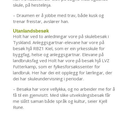
skule, på hestelinja.
– Draumen er å jobbe med trav, både kusk og
trenar freistar, avslører han.
Utanlandsbesøk
Holt har ved to anledningar vore på skulebesøk i
Tyskland. Anleggsgartnar-elevane har vore på
besøk hjå RBZ1 Kiel, som er ein yrkesskule for
byggfag, helse og anleggsgartnar. Elevane på
landbruksfag ved Holt har vore på besøk hjå LVZ
Futterkamp, som er fylkesforsøkssenter for
landbruk. Her har dei eit opplegg for lærlingar, der
dei har skuleundervisning i periodar.
– Besøka har vore vellykka, og no arbeider me for å
få til ein gjenvisitt. Med slike utvekslingsbesøk får
me slått saman både språk og kultur, seier Kjell
Rune.