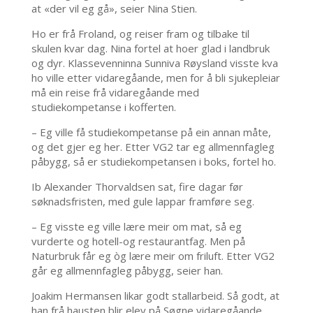
at «der vil eg gå», seier Nina Stien.
Ho er frå Froland, og reiser fram og tilbake til
skulen kvar dag. Nina fortel at hoer glad i landbruk
og dyr. Klassevenninna Sunniva Røysland visste kva
ho ville etter vidaregåande, men for å bli sjukepleiar
må ein reise frå vidaregåande med
studiekompetanse i kofferten.
– Eg ville få studiekompetanse på ein annan måte,
og det gjer eg her. Etter VG2 tar eg allmennfagleg
påbygg, så er studiekompetansen i boks, fortel ho.
Ib Alexander Thorvaldsen sat, fire dagar før
søknadsfristen, med gule lappar framføre seg.
– Eg visste eg ville lære meir om mat, så eg
vurderte og hotell-og restaurantfag. Men på
Naturbruk får eg òg lære meir om friluft. Etter VG2
går eg allmennfagleg påbygg, seier han.
Joakim Hermansen likar godt stallarbeid. Så godt, at
han frå hausten blir elev på Søgne vidaregåande