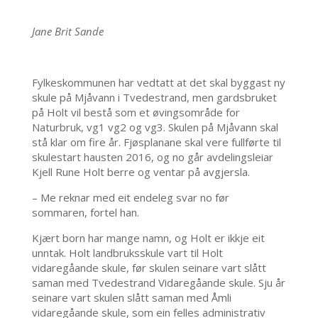
Jane Brit Sande
Fylkeskommunen har vedtatt at det skal byggast ny
skule på Mjåvann i Tvedestrand, men gardsbruket
på Holt vil bestå som et øvingsområde for
Naturbruk, vg1 vg2 og vg3. Skulen på Mjåvann skal
stå klar om fire år. Fjøsplanane skal vere fullførte til
skulestart hausten 2016, og no går avdelingsleiar
Kjell Rune Holt berre og ventar på avgjersla.
– Me reknar med eit endeleg svar no før
sommaren, fortel han.
Kjært born har mange namn, og Holt er ikkje eit
unntak. Holt landbruksskule vart til Holt
vidaregåande skule, før skulen seinare vart slått
saman med Tvedestrand Vidaregåande skule. Sju år
seinare vart skulen slått saman med Åmli
vidaregåande skule, som ein felles administrativ