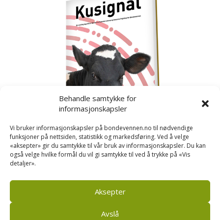
Behandle samtykke for
informasjonskapsler
Vi bruker informasjonskapsler på bondevennen.no til nødvendige
funksjoner på nettsiden, statistikk og markedsføring. Ved å velge
«aksepter» gir du samtykke til vår bruk av informasjonskapsler. Du kan
også velge hvilke formål du vil gi samtykke til ved å trykke på «Vis
detaljer».
Kusignal
Bondevennen har samla den populære serien vår
om kusignal i eit eige hefte.
Aksepter
Avslå