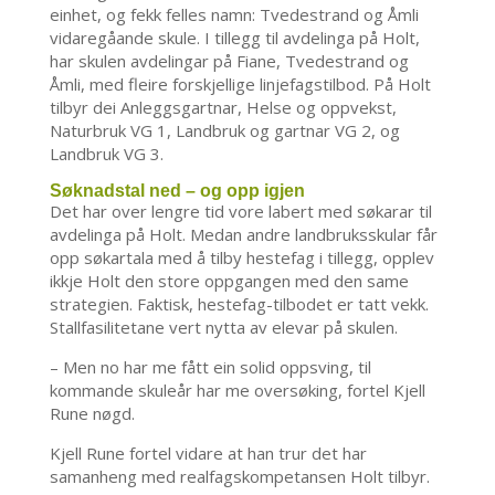
einhet, og fekk felles namn: Tvedestrand og Åmli
vidaregåande skule. I tillegg til avdelinga på Holt,
har skulen avdelingar på Fiane, Tvedestrand og
Åmli, med fleire forskjellige linjefagstilbod. På Holt
tilbyr dei Anleggsgartnar, Helse og oppvekst,
Naturbruk VG 1, Landbruk og gartnar VG 2, og
Landbruk VG 3.
Søknadstal ned – og opp igjen
Det har over lengre tid vore labert med søkarar til
avdelinga på Holt. Medan andre landbruksskular får
opp søkartala med å tilby hestefag i tillegg, opplev
ikkje Holt den store oppgangen med den same
strategien. Faktisk, hestefag-tilbodet er tatt vekk.
Stallfasilitetane vert nytta av elevar på skulen.
– Men no har me fått ein solid oppsving, til
kommande skuleår har me oversøking, fortel Kjell
Rune nøgd.
Kjell Rune fortel vidare at han trur det har
samanheng med realfagskompetansen Holt tilbyr.