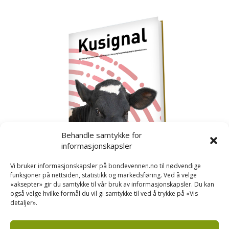
Behandle samtykke for
informasjonskapsler
Vi bruker informasjonskapsler på bondevennen.no til nødvendige
funksjoner på nettsiden, statistikk og markedsføring. Ved å velge
«aksepter» gir du samtykke til vår bruk av informasjonskapsler. Du kan
også velge hvilke formål du vil gi samtykke til ved å trykke på «Vis
detaljer».
Kusignal
Bondevennen har samla den populære serien vår
om kusignal i eit eige hefte.