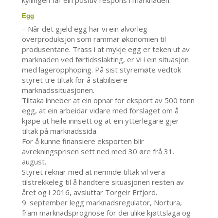
kyllingen får ein positiv respons i marknaden.
Egg
– Når det gjeld egg har vi ein alvorleg
overproduksjon som rammar økonomien til
produsentane. Trass i at mykje egg er teken ut av
marknaden ved førtidsslakting, er vi i ein situasjon
med lageropphoping. På sist styremøte vedtok
styret tre tiltak for å stabilisere
marknadssituasjonen.
Tiltaka inneber at ein opnar for eksport av 500 tonn
egg, at ein arbeidar vidare med forslaget om å
kjøpe ut heile innsett og at ein ytterlegare gjer
tiltak på marknadssida.
For å kunne finansiere eksporten blir
avrekningsprisen sett ned med 30 øre frå 31.
august.
Styret reknar med at nemnde tiltak vil vera
tilstrekkeleg til å handtere situasjonen resten av
året og i 2016, avsluttar Torgeir Erfjord.
9. september legg marknadsregulator, Nortura,
fram marknadsprognose for dei ulike kjøttslaga og