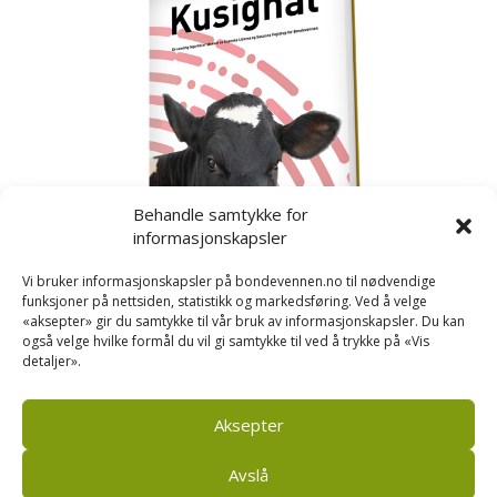
Behandle samtykke for
informasjonskapsler
Vi bruker informasjonskapsler på bondevennen.no til nødvendige
funksjoner på nettsiden, statistikk og markedsføring. Ved å velge
«aksepter» gir du samtykke til vår bruk av informasjonskapsler. Du kan
også velge hvilke formål du vil gi samtykke til ved å trykke på «Vis
detaljer».
Kusignal
Bondevennen har samla den populære serien vår
om kusignal i eit eige hefte.
Aksepter
Avslå