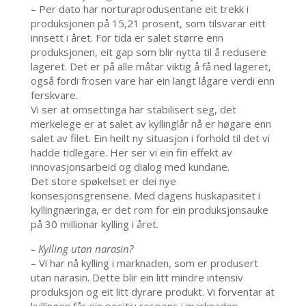
– Per dato har norturaprodusentane eit trekk i
produksjonen på 15,21 prosent, som tilsvarar eitt
innsett i året. For tida er salet større enn
produksjonen, eit gap som blir nytta til å redusere
lageret. Det er på alle måtar viktig å få ned lageret,
også fordi frosen vare har ein langt lågare verdi enn
ferskvare.
Vi ser at omsettinga har stabilisert seg, det
merkelege er at salet av kyllinglår nå er høgare enn
salet av filet. Ein heilt ny situasjon i forhold til det vi
hadde tidlegare. Her ser vi ein fin effekt av
innovasjonsarbeid og dialog med kundane.
Det store spøkelset er dei nye
konsesjonsgrensene. Med dagens huskapasitet i
kyllingnæringa, er det rom for ein produksjonsauke
på 30 millionar kylling i året.
– Kylling utan narasin?
– Vi har nå kylling i marknaden, som er produsert
utan narasin. Dette blir ein litt mindre intensiv
produksjon og eit litt dyrare produkt. Vi forventar at