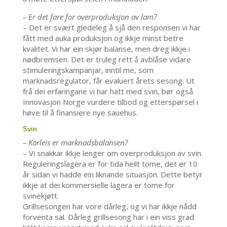
– Er det fare for overproduksjon av lam?
– Det er svært gledeleg å sjå den responsen vi har
fått med auka produksjon og ikkje minst betre
kvalitet. Vi har ein skjør balanse, men dreg ikkje i
nødbremsen. Det er truleg rett å avblåse vidare
stimuleringskampanjar, inntil me, som
marknadsregulator, får evaluert årets sesong. Ut
frå dei erfaringane vi har hatt med svin, bør også
Innovasjon Norge vurdere tilbod og etterspørsel i
høve til å finansiere nye sauehus.
Svin
– Korleis er marknadsbalansen?
– Vi snakkar ikkje lenger om overproduksjon av svin.
Reguleringslagera er for tida heilt tome, det er 10
år sidan vi hadde ein liknande situasjon. Dette betyr
ikkje at dei kommersielle lagera er tome for
svinekjøtt.
Grillsesongen har vore dårleg, og vi har ikkje nådd
forventa sal. Dårleg grillsesong har i ein viss grad