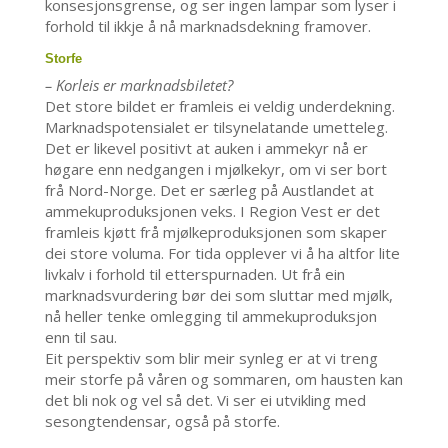
konsesjonsgrense, og ser ingen lampar som lyser i
forhold til ikkje å nå marknadsdekning framover.
Storfe
– Korleis er marknadsbiletet?
Det store bildet er framleis ei veldig underdekning.
Marknadspotensialet er tilsynelatande umetteleg.
Det er likevel positivt at auken i ammekyr nå er
høgare enn nedgangen i mjølkekyr, om vi ser bort
frå Nord-Norge. Det er særleg på Austlandet at
ammekuproduksjonen veks. I Region Vest er det
framleis kjøtt frå mjølkeproduksjonen som skaper
dei store voluma. For tida opplever vi å ha altfor lite
livkalv i forhold til etterspurnaden. Ut frå ein
marknadsvurdering bør dei som sluttar med mjølk,
nå heller tenke omlegging til ammekuproduksjon
enn til sau.
Eit perspektiv som blir meir synleg er at vi treng
meir storfe på våren og sommaren, om hausten kan
det bli nok og vel så det. Vi ser ei utvikling med
sesongtendensar, også på storfe.