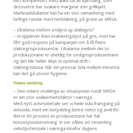
blitt kompensert med auka sal av kjøttdeig, som
dessverre har svakare marginar enn grillkjøtt.
Marknadsbalanse kan ha ein viss samanheng med
heftige rundar med nedslakting, på grunn av MRSA.
– Ubalanse mellom smågris og slaktegris?
– Vi opplever liten etableringslyst på gris, men har
fått god respons på kampanjen om å få fleire
slaktegrisprodusentar. Ubalanse mellom dei to
produksjonane er uheldig for smågrisprodusentane
og det blir heller ikkje ei optimal drift i
slaktegrishusa. Når ein pressar tida mellom innsetta
kan det gå utover hygiene.
Vidare utvikling
– Den vidare utviklinga av situasjonen rundt MRSA
er ein stor usikkerheitsfaktor i næringa.
Med nytt avlsmateriale ser vi heile tida framgang på
avlssida, med ein betydeleg betre vekst og avdrått.
Berre 60 prosent av produsentane har full
konsesjonsbesetning. Vi ser såleis eit vesentleg
vekstpotensiale i næringa innafor dagens