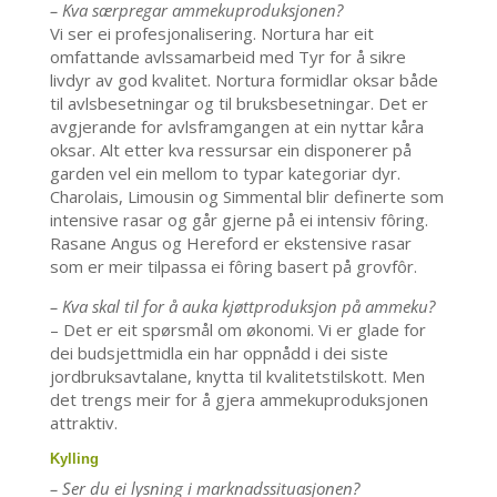
– Kva særpregar ammekuproduksjonen?
Vi ser ei profesjonalisering. Nortura har eit
omfattande avlssamarbeid med Tyr for å sikre
livdyr av god kvalitet. Nortura formidlar oksar både
til avlsbesetningar og til bruksbesetningar. Det er
avgjerande for avlsframgangen at ein nyttar kåra
oksar. Alt etter kva ressursar ein disponerer på
garden vel ein mellom to typar kategoriar dyr.
Charolais, Limousin og Simmental blir definerte som
intensive rasar og går gjerne på ei intensiv fôring.
Rasane Angus og Hereford er ekstensive rasar
som er meir tilpassa ei fôring basert på grovfôr.
– Kva skal til for å auka kjøttproduksjon på ammeku?
– Det er eit spørsmål om økonomi. Vi er glade for
dei budsjettmidla ein har oppnådd i dei siste
jordbruksavtalane, knytta til kvalitetstilskott. Men
det trengs meir for å gjera ammekuproduksjonen
attraktiv.
Kylling
– Ser du ei lysning i marknadssituasjonen?