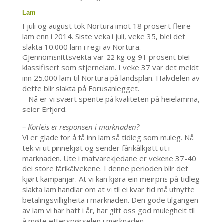
Lam
I juli og august tok Nortura imot 18 prosent fleire
lam enn i 2014. Siste veka i juli, veke 35, blei det
slakta 10.000 lam i regi av Nortura.
Gjennomsnittsvekta var 22 kg og 91 prosent blei
klassifisert som stjernelam. I veke 37 var det meldt
inn 25.000 lam til Nortura på landsplan. Halvdelen av
dette blir slakta på Forusanlegget.
– Nå er vi svært spente på kvaliteten på heielamma,
seier Erfjord.
– Korleis er responsen i marknaden?
Vi er glade for å få inn lam så tidleg som muleg. Nå
tek vi ut pinnekjøt og sender fårikålkjøtt ut i
marknaden. Ute i matvarekjedane er vekene 37-40
dei store fårikålvekene. I denne perioden blir det
kjørt kampanjar. At vi kan kjøra ein meirpris på tidleg
slakta lam handlar om at vi til ei kvar tid må utnytte
betalingsvilligheita i marknaden. Den gode tilgangen
av lam vi har hatt i år, har gitt oss god mulegheit til
å møte etterspørselen i marknaden.