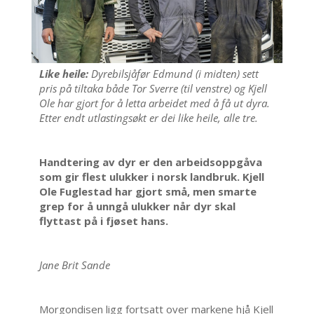
Like heile:
Dyrebilsjåfør Edmund (i midten) sett
pris på tiltaka både Tor Sverre (til venstre) og Kjell
Ole har gjort for å letta arbeidet med å få ut dyra.
Etter endt utlastingsøkt er dei like heile, alle tre.
Handtering av dyr er den arbeidsoppgåva
som gir flest ulukker i norsk landbruk. Kjell
Ole Fuglestad har gjort små, men smarte
grep for å unngå ulukker når dyr skal
flyttast på i fjøset hans.
Jane Brit Sande
Morgondisen ligg fortsatt over markene hjå Kjell