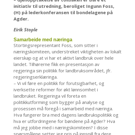
initiativ til utredning, beroliget Ingunn Foss,
(H) på lederkonferansen til bondelagene på
Agder.
Eirik Stople
Samarbeide med næringa
Stortingsrepresentant Foss, som sitter i
næringskomiteen, understreket viktigheten av lokalt
eierskap og at vi har et aktivt landbruk over hele
landet. Tilhørerne fikk en presentasjon av
regjeringa sin politikk for landbruksområdet, jfr.
regjeringserklæringa.
– Vi vil føre en politikk for forutsigbarhet, og
iverksette reformer for økt lønnsomhet i
landbruket. Regjeringa vil foreta en
politikkutforming som bygger på analyse og
prosessen må foregå i samarbeid med næringa.
Hva fungerer bra med dagens landbrukspolitikk og
hva er utfordringene for bøndene på Agder? Hva
må jeg jobbe med i næringskomiteen? I disse
spørsmålene setter jeg pris på innspill fra dere,