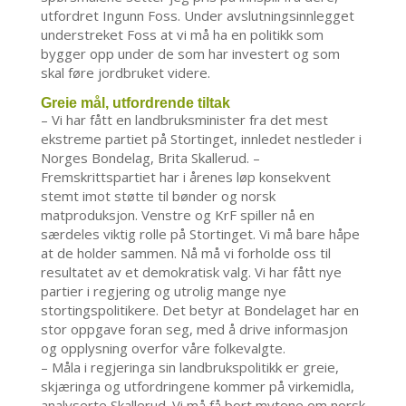
utfordret Ingunn Foss. Under avslutningsinnlegget
understreket Foss at vi må ha en politikk som
bygger opp under de som har investert og som
skal føre jordbruket videre.
Greie mål, utfordrende tiltak
– Vi har fått en landbruksminister fra det mest
ekstreme partiet på Stortinget, innledet nestleder i
Norges Bondelag, Brita Skallerud. –
Fremskrittspartiet har i årenes løp konsekvent
stemt imot støtte til bønder og norsk
matproduksjon. Venstre og KrF spiller nå en
særdeles viktig rolle på Stortinget. Vi må bare håpe
at de holder sammen. Nå må vi forholde oss til
resultatet av et demokratisk valg. Vi har fått nye
partier i regjering og utrolig mange nye
stortingspolitikere. Det betyr at Bondelaget har en
stor oppgave foran seg, med å drive informasjon
og opplysning overfor våre folkevalgte.
– Måla i regjeringa sin landbrukspolitikk er greie,
skjæringa og utfordringene kommer på virkemidla,
analyserte Skallerud. Vi må få bort mytene om norsk