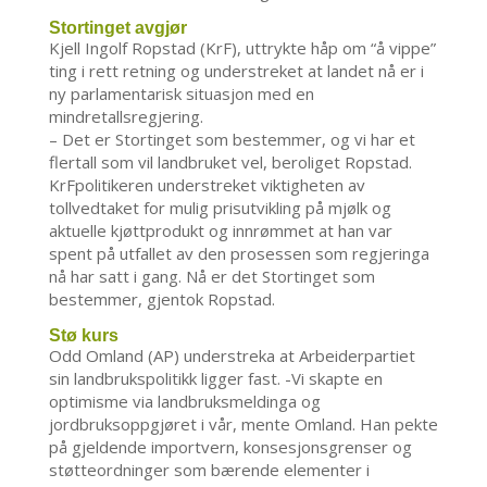
Stortinget avgjør
Kjell Ingolf Ropstad (KrF), uttrykte håp om “å vippe”
ting i rett retning og understreket at landet nå er i
ny parlamentarisk situasjon med en
mindretallsregjering.
– Det er Stortinget som bestemmer, og vi har et
flertall som vil landbruket vel, beroliget Ropstad.
KrFpolitikeren understreket viktigheten av
tollvedtaket for mulig prisutvikling på mjølk og
aktuelle kjøttprodukt og innrømmet at han var
spent på utfallet av den prosessen som regjeringa
nå har satt i gang. Nå er det Stortinget som
bestemmer, gjentok Ropstad.
Stø kurs
Odd Omland (AP) understreka at Arbeiderpartiet
sin landbrukspolitikk ligger fast. -Vi skapte en
optimisme via landbruksmeldinga og
jordbruksoppgjøret i vår, mente Omland. Han pekte
på gjeldende importvern, konsesjonsgrenser og
støtteordninger som bærende elementer i