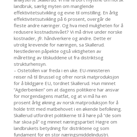
landbruk, særlig myten om manglende
effektivitetsutvikling og evne til omstilling. En årlig
effektivitetsutvikling på 6 prosent, overgår de
fleste andre næringer. Og hva med muligheten for å
redusere kostnadsnivået? Vi må drive under norske
kostnader, jfr. håndverkere og andre. Dette er
utrolig krevende for næringen, sa Skallerud.
Nestlederen påpekte også viktigheten av
målretting av tilskuddene ut fra distriktsog
strukturhensyn.
– Ostetollen var freda i en uke. EU-ministeren
reiser nå til Brussel og ofrer norsk matproduksjon
for å blidgjøre EU, tordnet Skallerud. Hun minnet
“Agderbenken” om at dagens politikere har ansvar
for morgendagens matfat, og at vi må ha en
prosent årlig økning av norsk matproduksjon for å
holde tritt med matbehovet i en økende befolkning.
Skallerud utfordret politikerne til å høre på “de som
har skoa på” og minnet næringspartiet Høgre om
landbrukets betydning for distriktene og som
fundament for en stor næringsmiddelindustri.