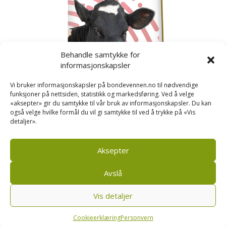
Behandle samtykke for
informasjonskapsler
Vi bruker informasjonskapsler på bondevennen.no til nødvendige
funksjoner på nettsiden, statistikk og markedsføring. Ved å velge
«aksepter» gir du samtykke til vår bruk av informasjonskapsler. Du kan
også velge hvilke formål du vil gi samtykke til ved å trykke på «Vis
detaljer».
Kusignal
Bondevennen har samla den populære serien vår
om kusignal i eit eige hefte.
Aksepter
Avslå
Vis detaljer
Bondevennen AS, Pb 208, sentrum, 4001 Stavanger
|
Personvern og cookies regler
Cookieerklæring
Personvern