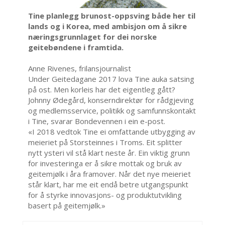
Tine planlegg brunost-oppsving både her til
lands og i Korea, med ambisjon om å sikre
næringsgrunnlaget for dei norske
geitebøndene i framtida.
Anne Rivenes, frilansjournalist
Under Geitedagane 2017 lova Tine auka satsing
på ost. Men korleis har det eigentleg gått?
Johnny Ødegård, konserndirektør for rådgjeving
og medlemsservice, politikk og samfunnskontakt
i Tine, svarar Bondevennen i ein e-post.
«I 2018 vedtok Tine ei omfattande utbygging av
meieriet på Storsteinnes i Troms. Eit splitter
nytt ysteri vil stå klart neste år. Ein viktig grunn
for investeringa er å sikre mottak og bruk av
geitemjølk i åra framover. Når det nye meieriet
står klart, har me eit endå betre utgangspunkt
for å styrke innovasjons- og produktutvikling
basert på geitemjølk.»