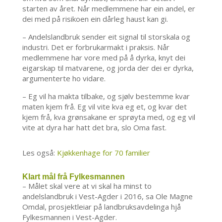
starten av året. Når medlemmene har ein andel, er
dei med på risikoen ein dårleg haust kan gi.
– Andelslandbruk sender eit signal til storskala og
industri. Det er forbrukarmakt i praksis. Når
medlemmene har vore med på å dyrka, knyt dei
eigarskap til matvarene, og jorda der dei er dyrka,
argumenterte ho vidare.
– Eg vil ha makta tilbake, og sjølv bestemme kvar
maten kjem frå. Eg vil vite kva eg et, og kvar det
kjem frå, kva grønsakane er sprøyta med, og eg vil
vite at dyra har hatt det bra, slo Oma fast.
Les også:
Kjøkkenhage for 70 familier
Klart mål frå Fylkesmannen
– Målet skal vere at vi skal ha minst to
andelslandbruk i Vest-Agder i 2016, sa Ole Magne
Omdal, prosjektleiar på landbruksavdelinga hjå
Fylkesmannen i Vest-Agder.