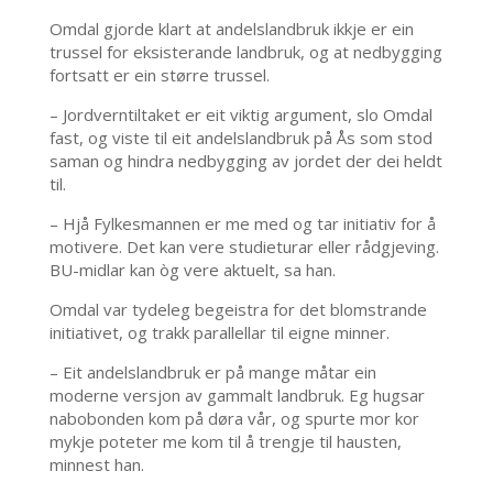
Omdal gjorde klart at andelslandbruk ikkje er ein
trussel for eksisterande landbruk, og at nedbygging
fortsatt er ein større trussel.
– Jordverntiltaket er eit viktig argument, slo Omdal
fast, og viste til eit andelslandbruk på Ås som stod
saman og hindra nedbygging av jordet der dei heldt
til.
– Hjå Fylkesmannen er me med og tar initiativ for å
motivere. Det kan vere studieturar eller rådgjeving.
BU-midlar kan òg vere aktuelt, sa han.
Omdal var tydeleg begeistra for det blomstrande
initiativet, og trakk parallellar til eigne minner.
– Eit andelslandbruk er på mange måtar ein
moderne versjon av gammalt landbruk. Eg hugsar
nabobonden kom på døra vår, og spurte mor kor
mykje poteter me kom til å trengje til hausten,
minnest han.