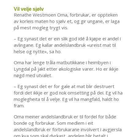
Vil velje sjølv
Renathe Westmoen Oma, forbrukar, er oppteken
av korleis maten ho sjølv et, og gir ungane, er laga
på mest mogleg trygt vis.
– Eg synast det er ein slik god idé å kjøpe ei andel i
avlingane. Eg kallar andelslandbruk «ureist mat til
helse og nytte», sa ho.
Oma har lenge tråla matbutikkane i heimbyen i
Lyngdal på jakt etter økologiske varer. Ho er ikkje
nøgd med utvalet.
– Eg synast det er for gale at mat blir destruert
fordi det ikkje er god nok omsetting på dei. Eg vil ha
moglegheita til å velje. Eg vil ha mangfald, haldt ho
fram.
Oma meiner andelslandbruk er til fordel for både
bonde og forbrukar. Som medlem i eit
andelslandbruk er forbrukarane involvert i avgjersla
om kva som skal dyrkast, andelen blir betalt i