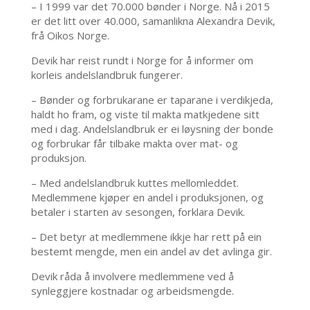
– I 1999 var det 70.000 bønder i Norge. Nå i 2015
er det litt over 40.000, samanlikna Alexandra Devik,
frå Oikos Norge.
Devik har reist rundt i Norge for å informer om
korleis andelslandbruk fungerer.
– Bønder og forbrukarane er taparane i verdikjeda,
haldt ho fram, og viste til makta matkjedene sitt
med i dag. Andelslandbruk er ei løysning der bonde
og forbrukar får tilbake makta over mat- og
produksjon.
– Med andelslandbruk kuttes mellomleddet.
Medlemmene kjøper en andel i produksjonen, og
betaler i starten av sesongen, forklara Devik.
– Det betyr at medlemmene ikkje har rett på ein
bestemt mengde, men ein andel av det avlinga gir.
Devik råda å involvere medlemmene ved å
synleggjere kostnadar og arbeidsmengde.