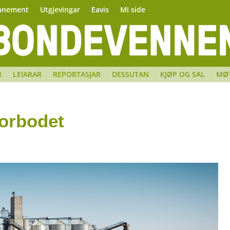
nnement
Utgjevingar
Eavis
Mi side
R
LEIARAR
REPORTASJAR
DESSUTAN
KJØP OG SAL
MØ
orbodet