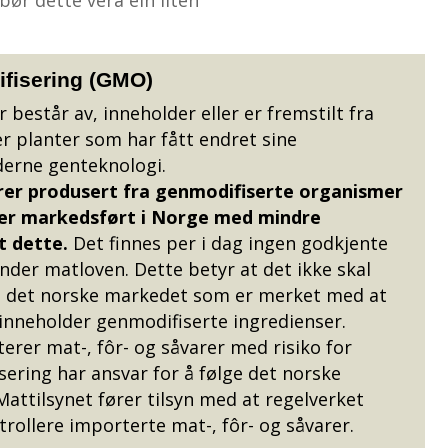
ifisering (GMO)
består av, inneholder eller er fremstilt fra
r planter som har fått endret sine
erne genteknologi.
rer produsert fra genmodifiserte organismer
ller markedsført i Norge med mindre
t dette.
Det finnes per i dag ingen godkjente
nder matloven. Dette betyr at det ikke skal
 det norske markedet som er merket med at
 inneholder genmodifiserte ingredienser.
rer mat-, fôr- og såvarer med risiko for
ering har ansvar for å følge det norske
attilsynet fører tilsyn med at regelverket
rollere importerte mat-, fôr- og såvarer.