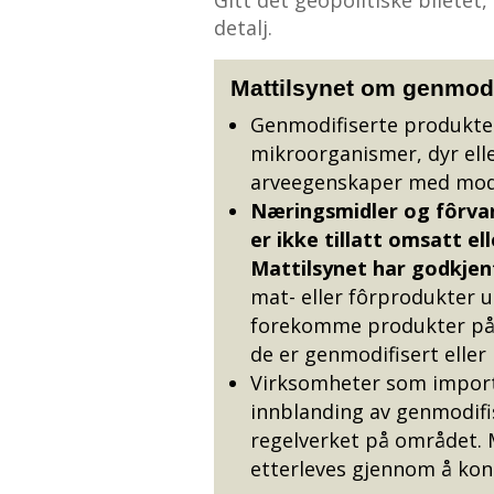
detalj.
Mattilsynet om genmod
Genmodifiserte produkter 
mikroorganismer, dyr elle
arveegenskaper med mod
Næringsmidler og fôrva
er ikke tillatt omsatt e
Mattilsynet har godkjen
mat- eller fôrprodukter u
forekomme produkter på
de er genmodifisert eller
Virksomheter som importe
innblanding av genmodifis
regelverket på området. M
etterleves gjennom å kont