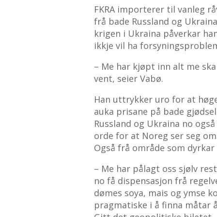
FKRA importerer til vanleg rå
frå bade Russland og Ukraina
krigen i Ukraina påverkar ha
ikkje vil ha forsyningsprobl
– Me har kjøpt inn alt me skal
vent, seier Vabø.
Han uttrykker uro for at høge
auka prisane på bade gjødse
Russland og Ukraina no også k
orde for at Noreg ser seg om
Også frå område som dyrkar
– Me har pålagt oss sjølv re
no få dispensasjon frå regelve
dømes soya, mais og ymse ko
pragmatiske i å finna måtar å
Gitt det geopolitiske biletet,