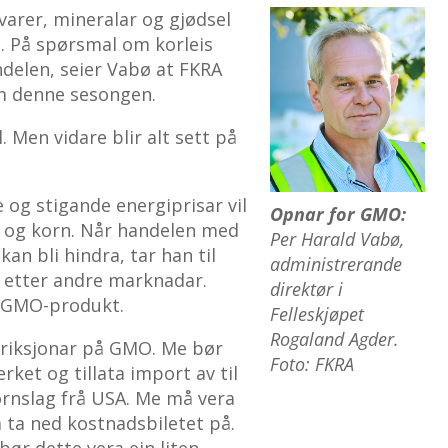
varer, mineralar og gjødsel
. På spørsmal om korleis
ndelen, seier Vabø at FKRA
em denne sesongen.
. Men vidare blir alt sett på
 og stigande energiprisar vil
Opnar for GMO:
l og korn. Når handelen med
Per Harald Vabø,
an bli hindra, tar han til
administrerande
 etter andre marknadar.
direktør i
 GMO-produkt.
Felleskjøpet
Rogaland Agder.
striksjonar på GMO. Me bør
Foto: FKRA
rket og tillata import av til
rnslag frå USA. Me må vera
 ta ned kostnadsbiletet på.
 bør dette vera ein liten