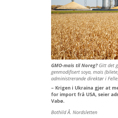
GMO-mais til Noreg?
Gitt det g
genmodifisert soya, mais (bilete
administrerande direktør i Fell
– Krigen i Ukraina gjer at 
for import frå USA, seier ad
Vabø.
Bothild Å. Nordsletten