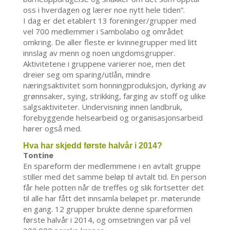
oss i hverdagen og lærer noe nytt hele tiden”.
I dag er det etablert 13 foreninger/grupper med
vel 700 medlemmer i Sambolabo og området
omkring. De aller fleste er kvinnegrupper med litt
innslag av menn og noen ungdomsgrupper.
Aktivitetene i gruppene varierer noe, men det
dreier seg om sparing/utlån, mindre
næringsaktivitet som honningproduksjon, dyrking av
grønnsaker, sying, strikking, farging av stoff og ulike
salgsaktiviteter. Undervisning innen landbruk,
forebyggende helsearbeid og organisasjonsarbeid
hører også med.
Hva har skjedd første halvår i 2014?
Tontine
En spareform der medlemmene i en avtalt gruppe
stiller med det samme beløp til avtalt tid. En person
får hele potten når de treffes og slik fortsetter det
til alle har fått det innsamla beløpet pr. møterunde
en gang. 12 grupper brukte denne spareformen
første halvår i 2014, og omsetningen var på vel