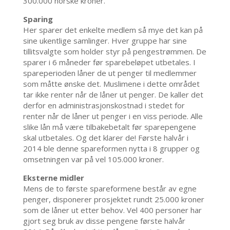
300.000 norske kroner.
Sparing
Her sparer det enkelte medlem så mye det kan på
sine ukentlige samlinger. Hver gruppe har sine
tillitsvalgte som holder styr på pengestrømmen. De
sparer i 6 måneder før sparebeløpet utbetales. I
spareperioden låner de ut penger til medlemmer
som måtte ønske det. Muslimene i dette området
tar ikke renter når de låner ut penger. De kaller det
derfor en administrasjonskostnad i stedet for
renter når de låner ut penger i en viss periode. Alle
slike lån må være tilbakebetalt før sparepengene
skal utbetales. Og det klarer de! Første halvår i
2014 ble denne spareformen nytta i 8 grupper og
omsetningen var på vel 105.000 kroner.
Eksterne midler
Mens de to første spareformene består av egne
penger, disponerer prosjektet rundt 25.000 kroner
som de låner ut etter behov. Vel 400 personer har
gjort seg bruk av disse pengene første halvår