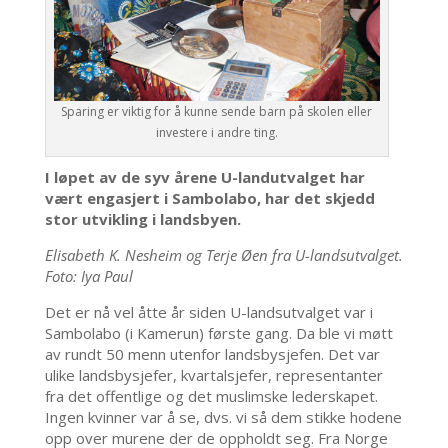
Sparing er viktig for å kunne sende barn på skolen eller
investere i andre ting.
I løpet av de syv årene U-landutvalget har
vært engasjert i Sambolabo, har det skjedd
stor utvikling i landsbyen.
Elisabeth K. Nesheim og Terje Øen fra U-landsutvalget.
Foto: Iya Paul
Det er nå vel åtte år siden U-landsutvalget var i
Sambolabo (i Kamerun) første gang. Da ble vi møtt
av rundt 50 menn utenfor landsbysjefen. Det var
ulike landsbysjefer, kvartalsjefer, representanter
fra det offentlige og det muslimske lederskapet.
Ingen kvinner var å se, dvs. vi så dem stikke hodene
opp over murene der de oppholdt seg. Fra Norge