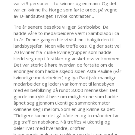
var vi 3 personer – to kvinner og en mann. Og det
var en kvinne fra Norge som førte ordet på vegne
av U-landsutvalget. Hvilke kontraster…
Tre år senere besøkte vi igjen Sambolabo. Da
hadde våre to medarbeidere vært i Sambolabo i ca
to år. Denne gangen ble vi vist inn i bakgården til
landsbysjefen. Noen ville treffe oss. Og der satt vel
70 kvinner fra 7 ulike kvinnegrupper som hadde
kledd seg opp i festklær og ønsket oss velkommen.
Det var sterkt å høre hvordan de fortalte om de
endringer som hadde skjedd siden Asta Pauline (vår
kvinnelige medarbeider) og Iya Paul (vår mannlige
medarbeider og leder) var kommet til landsbyen
med en befolkning på rundt 3.000 mennesker. Det
gjorde inntrykk å høre om mulighetene som hadde
åpnet seg gjennom ukentlige sammenkomster
kvinnene seg i mellom. Som en ung kvinne sa det:
”Tidligere kunne det gå både en og to måneder før
jeg traff en nabokone. Nå treffes vi ukentlig og
deler livet med hverandre, drøfter
barneoppdragelse og snakker om det som opptar