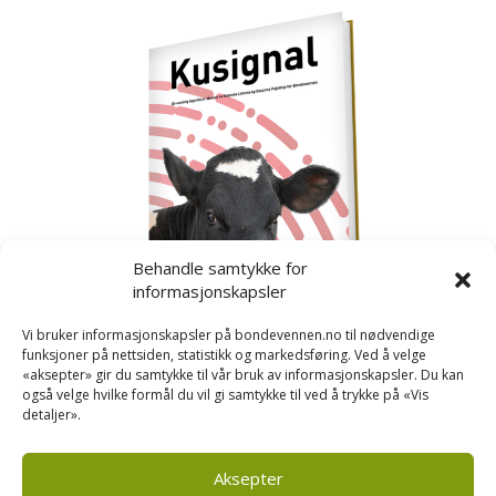
Behandle samtykke for
informasjonskapsler
Vi bruker informasjonskapsler på bondevennen.no til nødvendige
funksjoner på nettsiden, statistikk og markedsføring. Ved å velge
«aksepter» gir du samtykke til vår bruk av informasjonskapsler. Du kan
også velge hvilke formål du vil gi samtykke til ved å trykke på «Vis
detaljer».
Kusignal
Bondevennen har samla den populære serien vår
om kusignal i eit eige hefte.
Aksepter