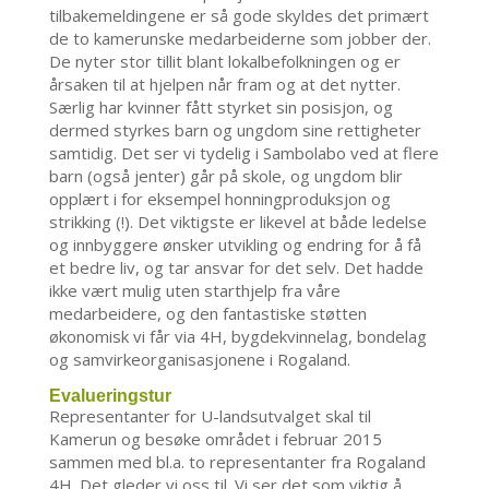
tilbakemeldingene er så gode skyldes det primært
de to kamerunske medarbeiderne som jobber der.
De nyter stor tillit blant lokalbefolkningen og er
årsaken til at hjelpen når fram og at det nytter.
Særlig har kvinner fått styrket sin posisjon, og
dermed styrkes barn og ungdom sine rettigheter
samtidig. Det ser vi tydelig i Sambolabo ved at flere
barn (også jenter) går på skole, og ungdom blir
opplært i for eksempel honningproduksjon og
strikking (!). Det viktigste er likevel at både ledelse
og innbyggere ønsker utvikling og endring for å få
et bedre liv, og tar ansvar for det selv. Det hadde
ikke vært mulig uten starthjelp fra våre
medarbeidere, og den fantastiske støtten
økonomisk vi får via 4H, bygdekvinnelag, bondelag
og samvirkeorganisasjonene i Rogaland.
Evalueringstur
Representanter for U-landsutvalget skal til
Kamerun og besøke området i februar 2015
sammen med bl.a. to representanter fra Rogaland
4H. Det gleder vi oss til. Vi ser det som viktig å