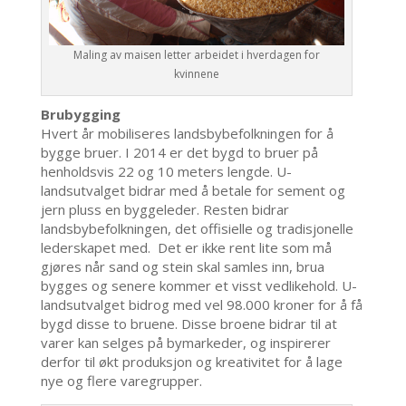
Maling av maisen letter arbeidet i hverdagen for
kvinnene
Brubygging
Hvert år mobiliseres landsbybefolkningen for å
bygge bruer. I 2014 er det bygd to bruer på
henholdsvis 22 og 10 meters lengde. U-
landsutvalget bidrar med å betale for sement og
jern pluss en byggeleder. Resten bidrar
landsbybefolkningen, det offisielle og tradisjonelle
lederskapet med. Det er ikke rent lite som må
gjøres når sand og stein skal samles inn, brua
bygges og senere kommer et visst vedlikehold. U-
landsutvalget bidrog med vel 98.000 kroner for å få
bygd disse to bruene. Disse broene bidrar til at
varer kan selges på bymarkeder, og inspirerer
derfor til økt produksjon og kreativitet for å lage
nye og flere varegrupper.