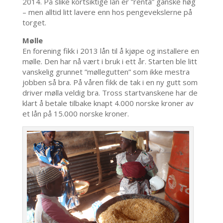
2014. På slike kortsiktige lån er ”renta” ganske høg
– men alltid litt lavere enn hos pengevekslerne på
torget.
Mølle
En forening fikk i 2013 lån til å kjøpe og installere en
mølle. Den har nå vært i bruk i ett år. Starten ble litt
vanskelig grunnet ”møllegutten” som ikke mestra
jobben så bra. På våren fikk de tak i en ny gutt som
driver mølla veldig bra. Tross startvanskene har de
klart å betale tilbake knapt 4.000 norske kroner av
et lån på 15.000 norske kroner.