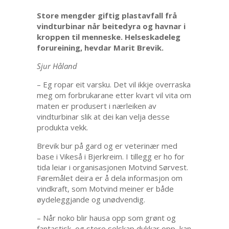
Store mengder giftig plastavfall frå
vindturbinar når beitedyra og havnar i
kroppen til menneske. Helseskadeleg
forureining, hevdar Marit Brevik.
Sjur Håland
– Eg ropar eit varsku. Det vil ikkje overraska
meg om forbrukarane etter kvart vil vita om
maten er produsert i nærleiken av
vindturbinar slik at dei kan velja desse
produkta vekk.
Brevik bur på gard og er veterinær med
base i Vikeså i Bjerkreim. I tillegg er ho for
tida leiar i organisasjonen Motvind Sørvest.
Føremålet deira er å dela informasjon om
vindkraft, som Motvind meiner er både
øydeleggjande og unødvendig.
– Når noko blir hausa opp som grønt og
fantastisk, og store selskap dukkar opp, kan