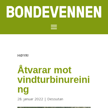
HØYR!
Åtvarar mot
vindturbinureini
ng
28. januar 2022
|
Dessutan