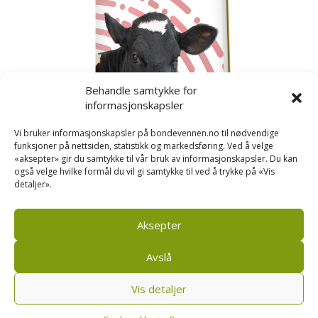
Behandle samtykke for
informasjonskapsler
Vi bruker informasjonskapsler på bondevennen.no til nødvendige
funksjoner på nettsiden, statistikk og markedsføring. Ved å velge
«aksepter» gir du samtykke til vår bruk av informasjonskapsler. Du kan
også velge hvilke formål du vil gi samtykke til ved å trykke på «Vis
detaljer».
Kusignal
Bondevennen har samla den populære serien vår
om kusignal i eit eige hefte.
Aksepter
Avslå
Vis detaljer
Bondevennen AS, Pb 208, sentrum, 4001 Stavanger