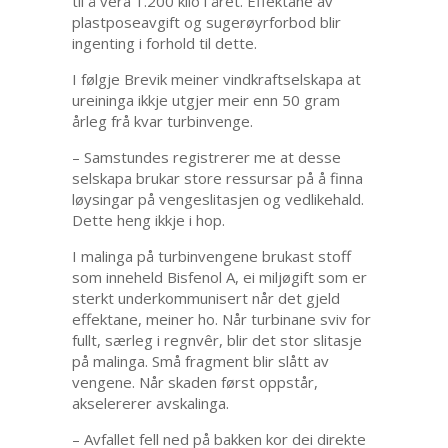
til å vera 1.200 kilo i året. Effektane av
plastposeavgift og sugerøyrforbod blir
ingenting i forhold til dette.
I følgje Brevik meiner vindkraftselskapa at
ureininga ikkje utgjer meir enn 50 gram
årleg frå kvar turbinvenge.
– Samstundes registrerer me at desse
selskapa brukar store ressursar på å finna
løysingar på vengeslitasjen og vedlikehald.
Dette heng ikkje i hop.
I malinga på turbinvengene brukast stoff
som inneheld Bisfenol A, ei miljøgift som er
sterkt underkommunisert når det gjeld
effektane, meiner ho. Når turbinane sviv for
fullt, særleg i regnvêr, blir det stor slitasje
på malinga. Små fragment blir slått av
vengene. Når skaden først oppstår,
akselererer avskalinga.
– Avfallet fell ned på bakken kor dei direkte