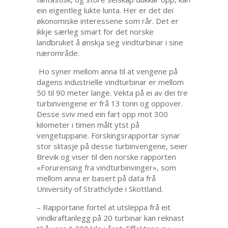
ein eigentleg lukte lunta. Her er det dei
økonomiske interessene som rår. Det er
ikkje særleg smart for det norske
landbruket å ønskja seg vindturbinar i sine
nærområde.
Ho syner mellom anna til at vengene på
dagens industrielle vindturbinar er mellom
50 til 90 meter lange. Vekta på ei av dei tre
turbinvengene er frå 13 tonn og oppover.
Desse sviv med ein fart opp mot 300
kilometer i timen målt ytst på
vengetuppane. Forskingsrapportar synar
stor slitasje på desse turbinvengene, seier
Brevik og viser til den norske rapporten
«Forurensing fra vindturbinvinger», som
mellom anna er basert på data frå
University of Strathclyde i Skottland.
– Rapportane fortel at utsleppa frå eit
vindkraftanlegg på 20 turbinar kan reknast