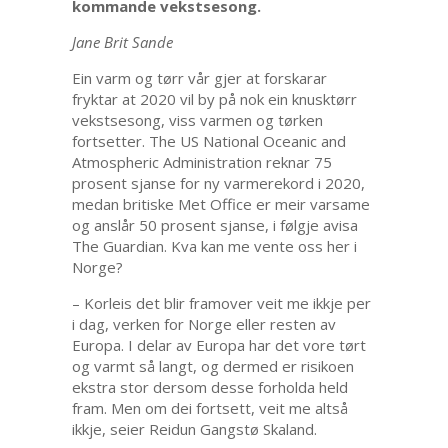
kommande vekstsesong.
Jane Brit Sande
Ein varm og tørr vår gjer at forskarar
fryktar at 2020 vil by på nok ein knusktørr
vekstsesong, viss varmen og tørken
fortsetter. The US National Oceanic and
Atmospheric Administration reknar 75
prosent sjanse for ny varmerekord i 2020,
medan britiske Met Office er meir varsame
og anslår 50 prosent sjanse, i følgje avisa
The Guardian. Kva kan me vente oss her i
Norge?
– Korleis det blir framover veit me ikkje per
i dag, verken for Norge eller resten av
Europa. I delar av Europa har det vore tørt
og varmt så langt, og dermed er risikoen
ekstra stor dersom desse forholda held
fram. Men om dei fortsett, veit me altså
ikkje, seier Reidun Gangstø Skaland.