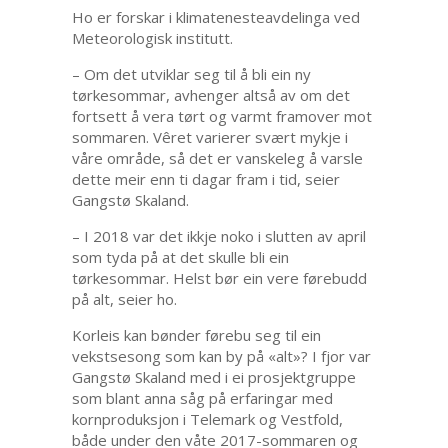
Ho er forskar i klimatenesteavdelinga ved
Meteorologisk institutt.
– Om det utviklar seg til å bli ein ny
tørkesommar, avhenger altså av om det
fortsett å vera tørt og varmt framover mot
sommaren. Vêret varierer svært mykje i
våre område, så det er vanskeleg å varsle
dette meir enn ti dagar fram i tid, seier
Gangstø Skaland.
– I 2018 var det ikkje noko i slutten av april
som tyda på at det skulle bli ein
tørkesommar. Helst bør ein vere førebudd
på alt, seier ho.
Korleis kan bønder førebu seg til ein
vekstsesong som kan by på «alt»? I fjor var
Gangstø Skaland med i ei prosjektgruppe
som blant anna såg på erfaringar med
kornproduksjon i Telemark og Vestfold,
både under den våte 2017-sommaren og