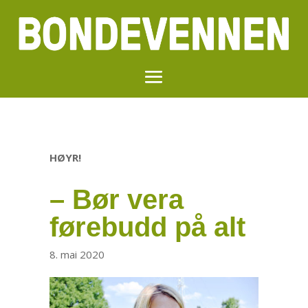
HØYR!
– Bør vera
førebudd på alt
8. mai 2020