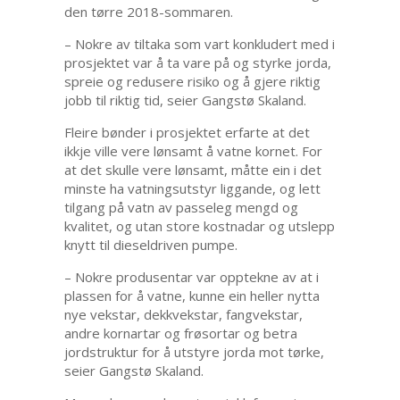
den tørre 2018-sommaren.
– Nokre av tiltaka som vart konkludert med i
prosjektet var å ta vare på og styrke jorda,
spreie og redusere risiko og å gjere riktig
jobb til riktig tid, seier Gangstø Skaland.
Fleire bønder i prosjektet erfarte at det
ikkje ville vere lønsamt å vatne kornet. For
at det skulle vere lønsamt, måtte ein i det
minste ha vatningsutstyr liggande, og lett
tilgang på vatn av passeleg mengd og
kvalitet, og utan store kostnadar og utslepp
knytt til dieseldriven pumpe.
– Nokre produsentar var opptekne av at i
plassen for å vatne, kunne ein heller nytta
nye vekstar, dekkvekstar, fangvekstar,
andre kornartar og frøsortar og betra
jordstruktur for å utstyre jorda mot tørke,
seier Gangstø Skaland.