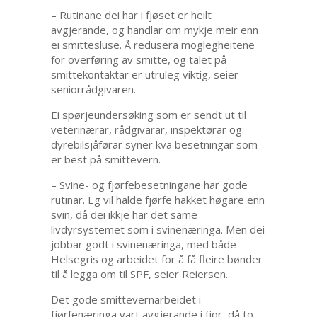
– Rutinane dei har i fjøset er heilt
avgjerande, og handlar om mykje meir enn
ei smittesluse. Å redusera moglegheitene
for overføring av smitte, og talet på
smittekontaktar er utruleg viktig, seier
seniorrådgivaren.
Ei spørjeundersøking som er sendt ut til
veterinærar, rådgivarar, inspektørar og
dyrebilsjåførar syner kva besetningar som
er best på smittevern.
– Svine- og fjørfebesetningane har gode
rutinar. Eg vil halde fjørfe hakket høgare enn
svin, då dei ikkje har det same
livdyrsystemet som i svinenæringa. Men dei
jobbar godt i svinenæringa, med både
Helsegris og arbeidet for å få fleire bønder
til å legga om til SPF, seier Reiersen.
Det gode smittevernarbeidet i
fjørfenæringa vart avgjerande i fjor, då to