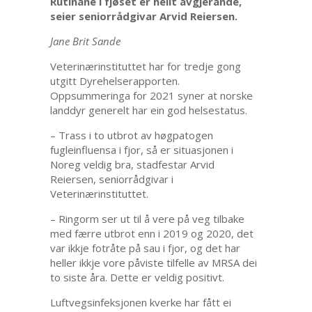
Rutinane i fjøset er heilt avgjerande,
seier seniorrådgivar Arvid Reiersen.
Jane Brit Sande
Veterinærinstituttet har for tredje gong
utgitt Dyrehelserapporten.
Oppsummeringa for 2021 syner at norske
landdyr generelt har ein god helsestatus.
– Trass i to utbrot av høgpatogen
fugleinfluensa i fjor, så er situasjonen i
Noreg veldig bra, stadfestar Arvid
Reiersen, seniorrådgivar i
Veterinærinstituttet.
– Ringorm ser ut til å vere på veg tilbake
med færre utbrot enn i 2019 og 2020, det
var ikkje fotråte på sau i fjor, og det har
heller ikkje vore påviste tilfelle av MRSA dei
to siste åra. Dette er veldig positivt.
Luftvegsinfeksjonen kverke har fått ei